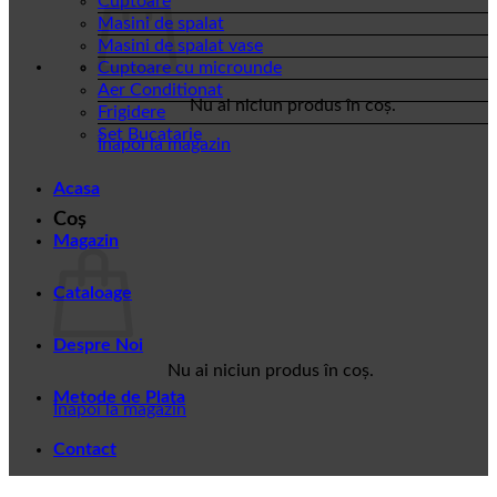
Cuptoare
Masini de spalat
Masini de spalat vase
Cuptoare cu microunde
Aer Conditionat
Nu ai niciun produs în coș.
Frigidere
Set Bucatarie
Înapoi la magazin
Acasa
Coș
Magazin
Cataloage
Despre Noi
Nu ai niciun produs în coș.
Metode de Plata
Înapoi la magazin
Contact