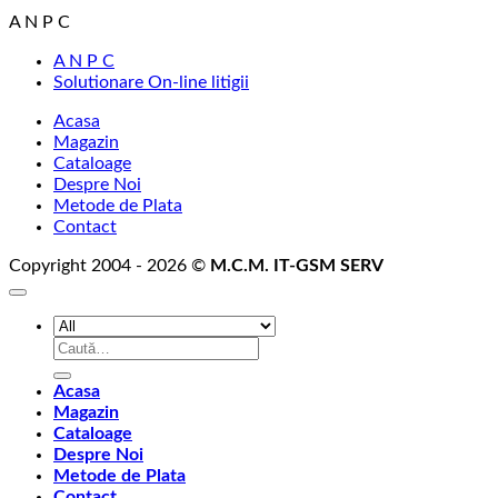
A N P C
A N P C
Solutionare On-line litigii
Acasa
Magazin
Cataloage
Despre Noi
Metode de Plata
Contact
Copyright 2004 - 2026 ©
M.C.M. IT-GSM SERV
Caută
după:
Acasa
Magazin
Cataloage
Despre Noi
Metode de Plata
Contact