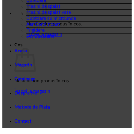
Cuptoare
Masini de spalat
Masini de spalat vase
Cuptoare cu microunde
Nu ai niciun produs în coș.
Aer Conditionat
Frigidere
Înapoi la magazin
Set Bucatarie
Coș
Acasa
Magazin
Cataloage
Nu ai niciun produs în coș.
Înapoi la magazin
Despre Noi
Metode de Plata
Contact