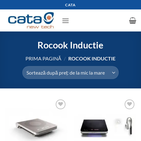
Skip
CATA
to
content
Rocook Inductie
PRIMA PAGINĂ
/
ROCOOK INDUCTIE
Add to
Add to
wishlist
wishlist