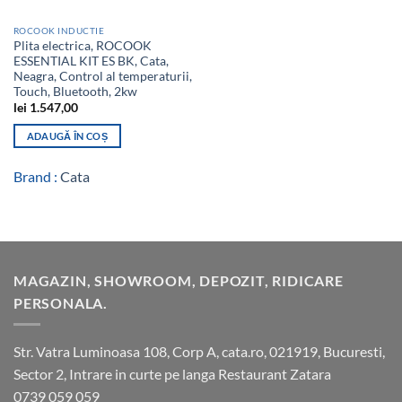
ROCOOK INDUCTIE
Plita electrica, ROCOOK
ESSENTIAL KIT ES BK, Cata,
Neagra, Control al temperaturii,
Touch, Bluetooth, 2kw
lei
1.547,00
ADAUGĂ ÎN COȘ
Brand :
Cata
MAGAZIN, SHOWROOM, DEPOZIT, RIDICARE
PERSONALA.
Str. Vatra Luminoasa 108, Corp A, cata.ro, 021919, Bucuresti,
Sector 2, Intrare in curte pe langa Restaurant Zatara
0739 059 059