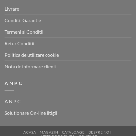
Livrare
Conditii Garantie
Termeni si Conditii
Retur Conditii
Politica de utilizare cookie
Nota de informare clienti
A N P C
A N P C
Solutionare On-line litigii
ACASA
MAGAZIN
CATALOAGE
DESPRE NOI