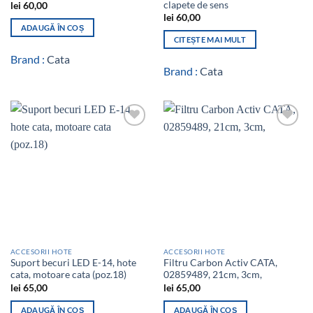
clapete de sens
lei
60,00
lei
60,00
ADAUGĂ ÎN COȘ
CITEȘTE MAI MULT
Brand :
Cata
Brand :
Cata
Add to
Add to
wishlist
wishlist
ACCESORII HOTE
ACCESORII HOTE
Suport becuri LED E-14, hote
Filtru Carbon Activ CATA,
cata, motoare cata (poz.18)
02859489, 21cm, 3cm,
lei
65,00
lei
65,00
ADAUGĂ ÎN COȘ
ADAUGĂ ÎN COȘ