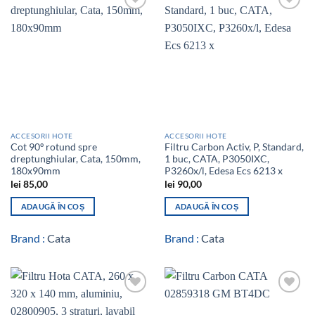
Add to
Add to
wishlist
wishlist
ACCESORII HOTE
ACCESORII HOTE
Cot 90º rotund spre
Filtru Carbon Activ, P, Standard,
dreptunghiular, Cata, 150mm,
1 buc, CATA, P3050IXC,
180x90mm
P3260x/l, Edesa Ecs 6213 x
lei
85,00
lei
90,00
ADAUGĂ ÎN COȘ
ADAUGĂ ÎN COȘ
Brand :
Cata
Brand :
Cata
Add to
Add to
wishlist
wishlist