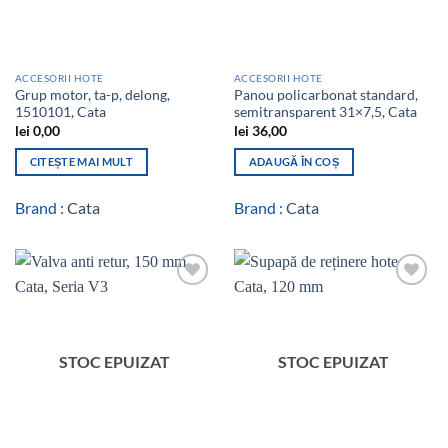
ACCESORII HOTE
ACCESORII HOTE
Grup motor, ta-p, delong,
Panou policarbonat standard,
1510101, Cata
semitransparent 31×7,5, Cata
lei
0,00
lei
36,00
CITEȘTE MAI MULT
ADAUGĂ ÎN COȘ
Brand :
Cata
Brand :
Cata
Add to
Add to
wishlist
wishlist
STOC EPUIZAT
STOC EPUIZAT