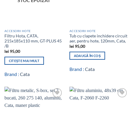
STOC EPUIZAT
ACCESORII HOTE
ACCESORII HOTE
Filtru Hota, CATA,
Tub cu clapete inchidere circuit
215x185x110 mm, GT-PLUS 45
aer, pentru hote, 120mm, Cata,
/B
lei
95,00
lei
95,00
ADAUGĂ ÎN COȘ
CITEȘTE MAI MULT
Brand :
Cata
Brand :
Cata
Add to
Add to
wishlist
wishlist