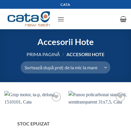
Skip
CATA
to
content
Accesorii Hote
PRIMA PAGINĂ
/
ACCESORII HOTE
Add to
Add to
wishlist
wishlist
STOC EPUIZAT