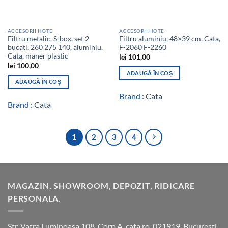
ACCESORII HOTE
ACCESORII HOTE
Filtru metalic, S-box, set 2
Filtru aluminiu, 48×39 cm, Cata,
bucati, 260 275 140, aluminiu,
F-2060 F-2260
Cata, maner plastic
lei
101,00
lei
100,00
ADAUGĂ ÎN COȘ
ADAUGĂ ÎN COȘ
Brand :
Cata
Brand :
Cata
1
2
3
4
MAGAZIN, SHOWROOM, DEPOZIT, RIDICARE
PERSONALA.
Str. Vatra Luminoasa 108, Corp A, cata.ro, 021919, Bucuresti,