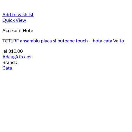
Add to wishlist
Quick View
Accesorii Hote
TCT1RF ansamblu placa si butoane touch – hota cata Valto
lei
310,00
Adaugă în coș
Brand :
Cata