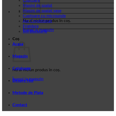
Cuptoare
Masini de spalat
Masini de spalat vase
Cuptoare cu microunde
Nu ai niciun produs în coș.
Aer Conditionat
Frigidere
Înapoi la magazin
Set Bucatarie
Coș
Acasa
Magazin
Cataloage
Nu ai niciun produs în coș.
Înapoi la magazin
Despre Noi
Metode de Plata
Contact