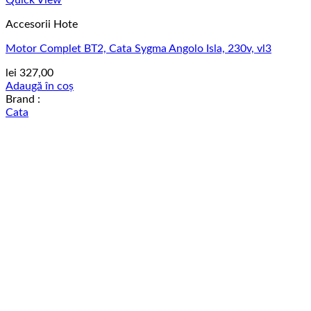
Quick View
Accesorii Hote
Motor Complet BT2, Cata Sygma Angolo Isla, 230v, vl3
lei
327,00
Adaugă în coș
Brand :
Cata