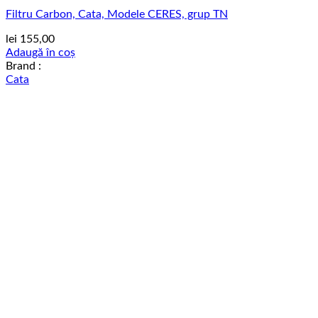
Filtru Carbon, Cata, Modele CERES, grup TN
lei
155,00
Adaugă în coș
Brand :
Cata