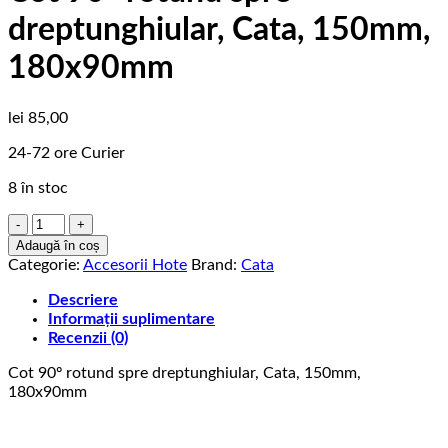
dreptunghiular, Cata, 150mm,
180x90mm
lei
85,00
24-72 ore Curier
8 în stoc
Cantitate
Cot
Adaugă în coș
90º
Categorie:
Accesorii Hote
Brand:
Cata
rotund
spre
Descriere
dreptunghiular,
Informații suplimentare
Cata,
Recenzii (0)
150mm,
Cot 90º rotund spre dreptunghiular, Cata, 150mm,
180x90mm
180x90mm