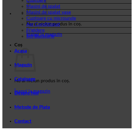
Cuptoare
Masini de spalat
Masini de spalat vase
Cuptoare cu microunde
Nu ai niciun produs în coș.
Aer Conditionat
Frigidere
Înapoi la magazin
Set Bucatarie
Coș
Acasa
Magazin
Cataloage
Nu ai niciun produs în coș.
Înapoi la magazin
Despre Noi
Metode de Plata
Contact