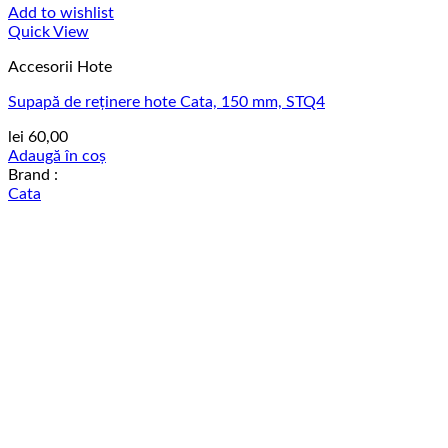
Add to wishlist
Quick View
Accesorii Hote
Supapă de reținere hote Cata, 150 mm, STQ4
lei
60,00
Adaugă în coș
Brand :
Cata