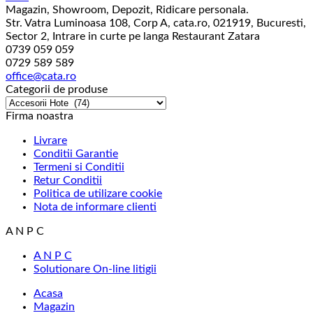
Magazin, Showroom, Depozit, Ridicare personala.
Str. Vatra Luminoasa 108, Corp A, cata.ro, 021919, Bucuresti,
Sector 2, Intrare in curte pe langa Restaurant Zatara
0739 059 059
0729 589 589
office@cata.ro
Categorii de produse
Firma noastra
Livrare
Conditii Garantie
Termeni si Conditii
Retur Conditii
Politica de utilizare cookie
Nota de informare clienti
A N P C
A N P C
Solutionare On-line litigii
Acasa
Magazin