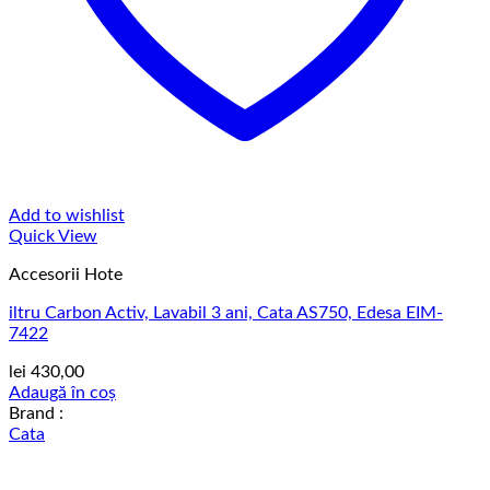
Add to wishlist
Quick View
Accesorii Hote
iltru Carbon Activ, Lavabil 3 ani, Cata AS750, Edesa EIM-
7422
lei
430,00
Adaugă în coș
Brand :
Cata