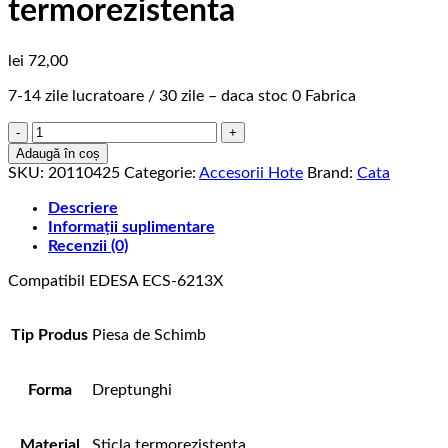
termorezistenta
lei
72,00
7-14 zile lucratoare / 30 zile – daca stoc 0 Fabrica
Cantitate
Sticla
Adaugă în coș
Protectie
SKU:
20110425
Categorie:
Accesorii Hote
Brand:
Cata
,
Cata,
Descriere
P-
Informații suplimentare
3260,
Recenzii (0)
550
Compatibil EDESA ECS-6213X
x
40
mm,
Tip Produs
Piesa de Schimb
termorezistenta
Forma
Dreptunghi
Material
Sticla termorezistenta