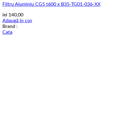
Filtru Aluminiu CG5 t600 x B35-TG01-036-XX
lei
140,00
Adaugă în coș
Brand :
Cata