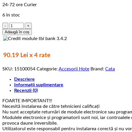
24-72 ore Curier
6 în stoc
Cantitate
Set
Adaugă în coș
comenzi,
Cata,
15100054,
pentru
90.19 Lei x 4 rate
hote
BETA,
SKU:
15100054
Categorie:
Accesorii Hote
Brand:
Cata
VL3i,
Gamma
Descriere
Informații suplimentare
Recenzii (0)
FOARTE IMPORTANT!!!
Necesită instalarea de către tehnicieni calificați
Nu sunt acceptate returnări de module electronice sau progra
Modulele electronice și programatorii sunt noi, iar controalele
provoca daune ireversibile.
Utilizatorul este responsabil pentru instalarea corectă și nu vor