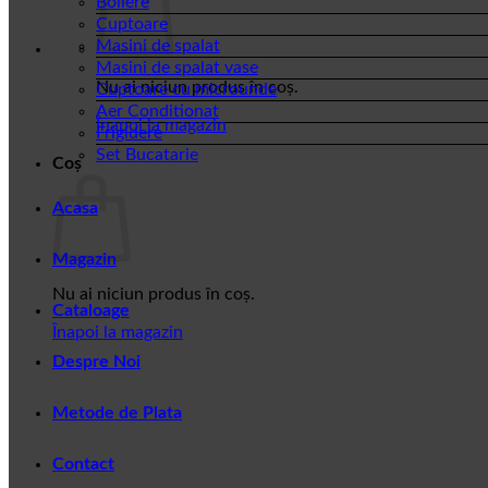
Boilere
Cuptoare
Masini de spalat
Masini de spalat vase
Nu ai niciun produs în coș.
Cuptoare cu microunde
Aer Conditionat
Înapoi la magazin
Frigidere
Set Bucatarie
Coș
Acasa
Magazin
Nu ai niciun produs în coș.
Cataloage
Înapoi la magazin
Despre Noi
Metode de Plata
Contact