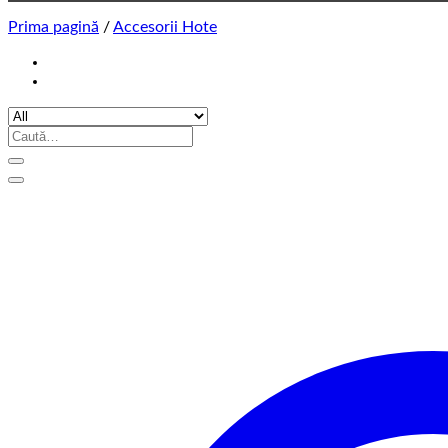
Prima pagină
/
Accesorii Hote
Caută
după: