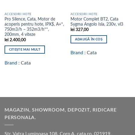
ACCESORII HOTE
ACCESORII HOTE
Pro Silence, Cata, Motor de
Motor Complet BT2, Cata
acoperis pentru hote, IPX$, A+*,
Sygma Angolo Isla, 230v, vl3
750m3/h – 352m3/h**,
lei
327,00
200mm, 4 viteze
ADAUGĂ ÎN COȘ
lei
2.400,00
CITEȘTE MAI MULT
Brand :
Cata
Brand :
Cata
MAGAZIN, SHOWROOM, DEPOZIT, RIDICARE
PERSONALA.
Str. Vatra Luminoasa 108, Corp A, cata.ro, 021919,