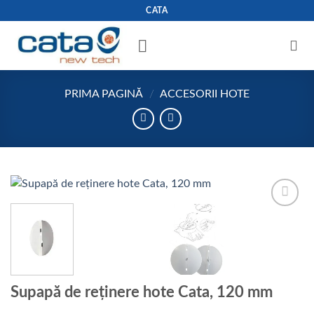
Skip
CATA
to
content
PRIMA PAGINĂ
/
ACCESORII HOTE
Add to
wishlist
Supapă de reținere hote Cata, 120 mm