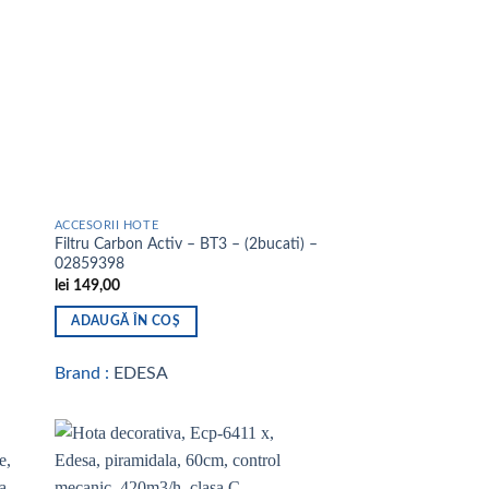
list
wishlist
ACCESORII HOTE
Filtru Carbon Activ – BT3 – (2bucati) –
02859398
lei
149,00
ADAUGĂ ÎN COȘ
Brand :
EDESA
 to
Add to