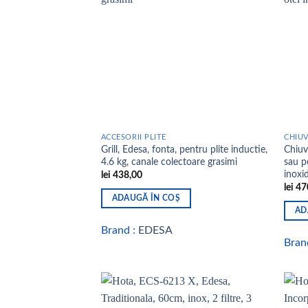
wishlist
ACCESORII PLITE
CHIUV
Grill, Edesa, fonta, pentru plite inductie,
Chiuv
4.6 kg, canale colectoare grasimi
sau pe
inoxid
lei
438,00
lei
47
ADAUGĂ ÎN COȘ
AD
Brand :
EDESA
Bran