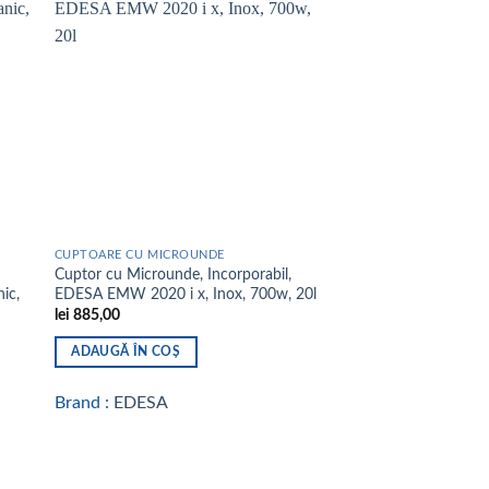
 to
Add to
list
wishlist
CUPTOARE CU MICROUNDE
Cuptor cu Microunde, Incorporabil,
ic,
EDESA EMW 2020 i x, Inox, 700w, 20l
lei
885,00
ADAUGĂ ÎN COȘ
Brand :
EDESA