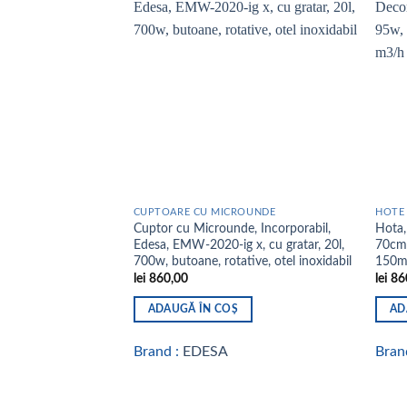
Add to
wishlist
CUPTOARE CU MICROUNDE
HOTE
Cuptor cu Microunde, Incorporabil,
Hota,
Edesa, EMW-2020-ig x, cu gratar, 20l,
70cm,
700w, butoane, rotative, otel inoxidabil
150m
lei
860,00
lei
86
ADAUGĂ ÎN COȘ
AD
Brand :
EDESA
Bran