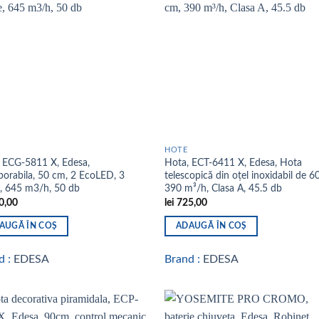
Add to
Add
wishlist
wish
HOTE
 ECG-5811 X, Edesa,
Hota, ECT-6411 X, Edesa, Hota
porabila, 50 cm, 2 EcoLED, 3
telescopică din oțel inoxidabil de 6
e, 645 m3/h, 50 db
390 m³/h, Clasa A, 45.5 db
0,00
lei
725,00
AUGĂ ÎN COȘ
ADAUGĂ ÎN COȘ
d :
EDESA
Brand :
EDESA