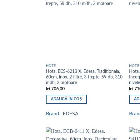
Add to
wishlist
HOTE
HOTE
Hota, ECS-6213 X, Edesa, Traditionala,
Hota,
60cm, inox, 2 filtre, 3 trepte, 59 db, 310
Incor
m3h, 2 motoare
nivel
lei
706,00
lei
71
ADAUGĂ ÎN COȘ
AD
Brand :
EDESA
Bran