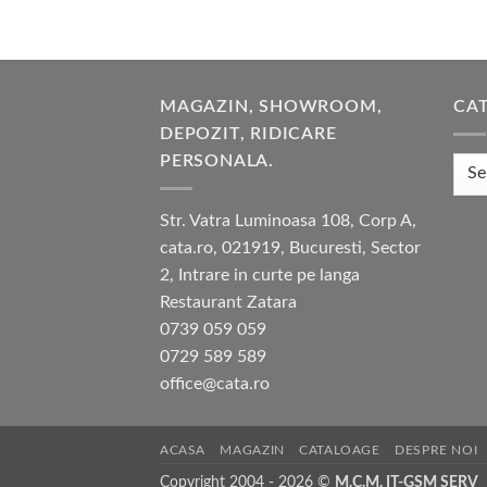
MAGAZIN, SHOWROOM,
CAT
DEPOZIT, RIDICARE
PERSONALA.
Str. Vatra Luminoasa 108, Corp A,
cata.ro, 021919, Bucuresti, Sector
2, Intrare in curte pe langa
Restaurant Zatara
0739 059 059
0729 589 589
office@cata.ro
ACASA
MAGAZIN
CATALOAGE
DESPRE NOI
Copyright 2004 - 2026 ©
M.C.M. IT-GSM SERV