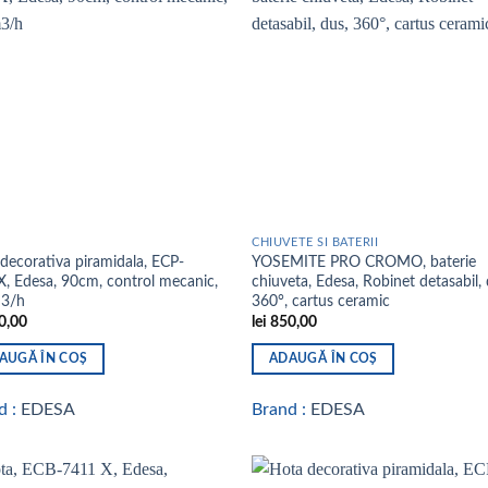
Add to
Add
wishlist
wish
CHIUVETE SI BATERII
decorativa piramidala, ECP-
YOSEMITE PRO CROMO, baterie
, Edesa, 90cm, control mecanic,
chiuveta, Edesa, Robinet detasabil, 
3/h
360°, cartus ceramic
0,00
lei
850,00
AUGĂ ÎN COȘ
ADAUGĂ ÎN COȘ
d :
EDESA
Brand :
EDESA