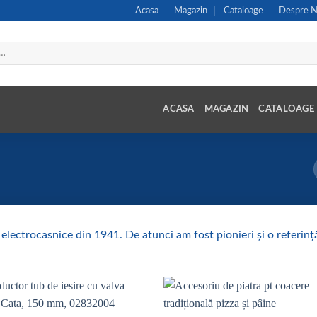
Acasa
Magazin
Cataloage
Despre N
ACASA
MAGAZIN
CATALOAGE
e electrocasnice din 1941. De atunci am fost pionieri și o referinț
Add to
Add