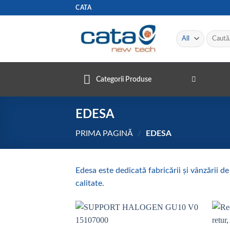
Skip
CATA
to
content
Caută
după:
Categorii Produse
EDESA
PRIMA PAGINĂ
/
EDESA
Edesa este dedicată fabricării și vânzării d
calitate.
Add to