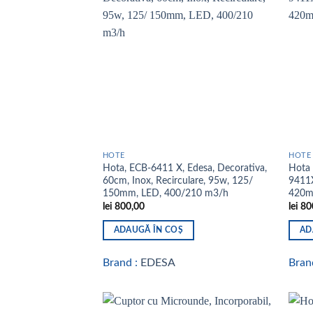
Add to
wishlist
HOTE
HOTE
Hota, ECB-6411 X, Edesa, Decorativa,
Hota 
60cm, Inox, Recirculare, 95w, 125/
9411X
150mm, LED, 400/210 m3/h
420m
lei
800,00
lei
80
ADAUGĂ ÎN COȘ
AD
Brand :
EDESA
Bran