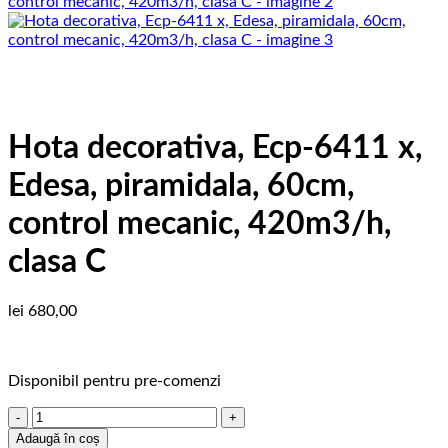
Hota decorativa, Ecp-6411 x,
Edesa, piramidala, 60cm,
control mecanic, 420m3/h,
clasa C
lei
680,00
Disponibil pentru pre-comenzi
Cantitate
Hota
Adaugă în coș