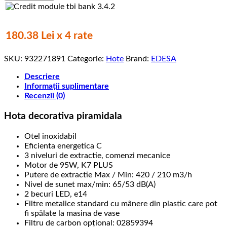
decorativa,
Ecp-
6411
x,
180.38 Lei x 4 rate
Edesa,
piramidala,
SKU:
932271891
Categorie:
Hote
Brand:
EDESA
60cm,
control
Descriere
mecanic,
Informații suplimentare
420m3/h,
Recenzii (0)
clasa
C
Hota decorativa piramidala
Otel inoxidabil
Eficienta energetica C
3 niveluri de extractie, comenzi mecanice
Motor de 95W, K7 PLUS
Putere de extractie Max / Min: 420 / 210 m3/h
Nivel de sunet max/min: 65/53 dB(A)
2 becuri LED, e14
Filtre metalice standard cu mânere din plastic care pot
fi spălate la masina de vase
Filtru de carbon opțional: 02859394