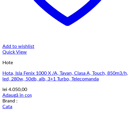
Add to wishlist
Quick View
Hote
Hota, Isla Fenix 1000 X /A, Tavan, Clasa A, Touch, 850m3/h,
led, 280w, 50db, alb, 3+1 Turbo, Telecomanda
lei
4.050,00
Adaugă în coș
Brand :
Cata