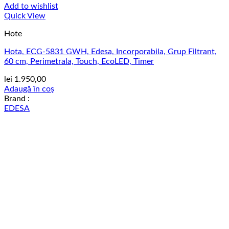
Add to wishlist
Quick View
Hote
Hota, ECG-5831 GWH, Edesa, Incorporabila, Grup Filtrant,
60 cm, Perimetrala, Touch, EcoLED, Timer
lei
1.950,00
Adaugă în coș
Brand :
EDESA