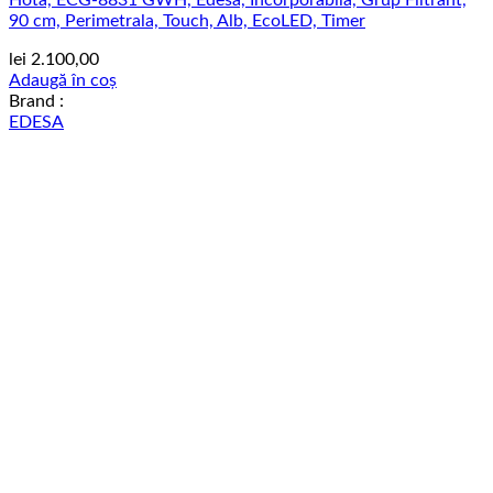
Hota, ECG-8831 GWH, Edesa, Incorporabila, Grup Filtrant,
90 cm, Perimetrala, Touch, Alb, EcoLED, Timer
lei
2.100,00
Adaugă în coș
Brand :
EDESA