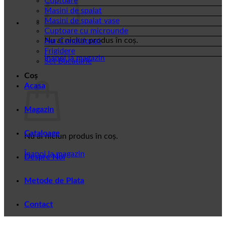
Cuptoare
Masini de spalat
Masini de spalat vase
Cuptoare cu microunde
Nu ai niciun produs în coș.
Aer Conditionat
Frigidere
Înapoi la magazin
Set Bucatarie
Coș
Acasa
Magazin
Cataloage
Nu ai niciun produs în coș.
Înapoi la magazin
Despre Noi
Metode de Plata
Contact