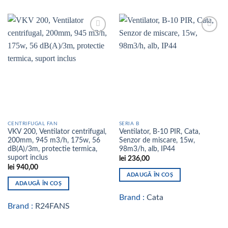
Add to
Add to
wishlist
wishlist
CENTRIFUGAL FAN
SERIA B
VKV 200, Ventilator centrifugal,
Ventilator, B-10 PIR, Cata,
200mm, 945 m3/h, 175w, 56
Senzor de miscare, 15w,
dB(A)/3m, protectie termica,
98m3/h, alb, IP44
suport inclus
lei
236,00
lei
940,00
ADAUGĂ ÎN COȘ
ADAUGĂ ÎN COȘ
Brand :
Cata
Brand :
R24FANS