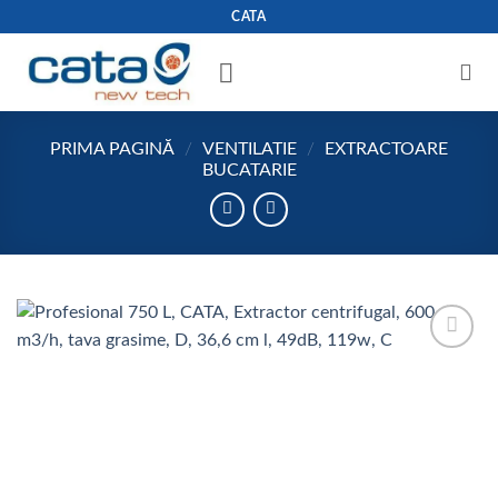
Skip
CATA
to
content
PRIMA PAGINĂ
/
VENTILATIE
/
EXTRACTOARE
BUCATARIE
Add to
wishlist