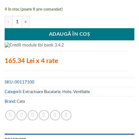
4 în stoc (poate fi pre-comandat)
Cantitate Profesional 750 L, CATA, Extractor centrifugal, 600 m3/h, tav
ADAUGĂ ÎN COȘ
165.34 Lei x 4 rate
SKU:
00117100
Categorii:
Extractoare Bucatarie
,
Hote
,
Ventilatie
Brand:
Cata