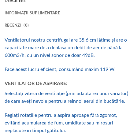
DESCRIERE
INFORMAȚII SUPLIMENTARE
RECENZII (0)
Ventilatorul nostru centrifugal are 35,6 cm lățime și are o
capacitate mare de a deplasa un debit de aer de până la
600m3/h, cu un nivel sonor de doar 49dB.
Face acest lucru eficient, consumând maxim 119 W.
VENTILATOR DE ASPIRARE:
Selectați viteza de ventilație (prin adaptarea unui variator)
de care aveți nevoie pentru a reînnoi aerul din bucătărie.
Reglați rotațiile pentru a aspira aproape fără zgomot,
evitând acumularea de fum, umiditate sau mirosuri
neplăcute în timpul gătitului.