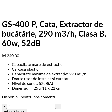
GS-400 P, Cata, Extractor de
bucătărie, 290 m3/h, Clasa B,
60w, 52dB
lei
240,00
Capacitate mare de extractie
Carcasa plastic
Capacitate maxima de extractie: 290 m3/h
Foarte usor de instalat si curatat
Nivel de sunet: 52dB(A)
Dimensiuni: ‎25 x 11 x 22 cm
Disponibil pentru pre-comenzi
Cantitate
GS-
Adaugă în coș