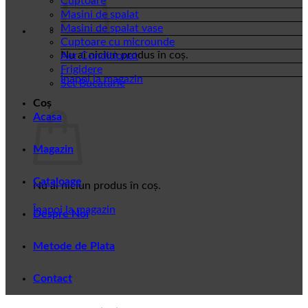
Cuptoare
Masini de spalat
Masini de spalat vase
Cuptoare cu microunde
Nu ai niciun produs în coș.
Aer Conditionat
Frigidere
Înapoi la magazin
Set Bucatarie
Coș
Acasa
Magazin
Cataloage
Nu ai niciun produs în coș.
Înapoi la magazin
Despre Noi
Metode de Plata
Contact