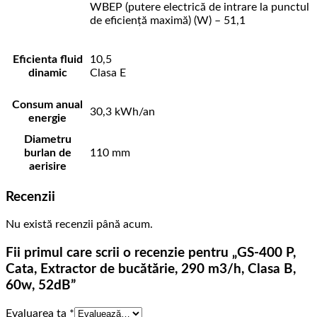
WBEP (putere electrică de intrare la punctul
de eficiență maximă) (W) – 51,1
Eficienta fluid
10,5
dinamic
Clasa E
Consum anual
30,3 kWh/an
energie
Diametru
burlan de
110 mm
aerisire
Recenzii
Nu există recenzii până acum.
Fii primul care scrii o recenzie pentru „GS-400 P,
Cata, Extractor de bucătărie, 290 m3/h, Clasa B,
60w, 52dB”
Evaluarea ta
*