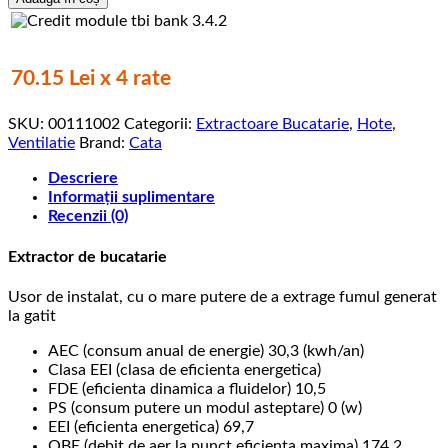
400
P,
Cata,
Extractor
70.15 Lei x 4 rate
de
bucătărie,
SKU:
00111002
Categorii:
Extractoare Bucatarie
,
Hote
,
290
Ventilatie
Brand:
Cata
m3/h,
Clasa
Descriere
B,
Informații suplimentare
60w,
Recenzii (0)
52dB
Extractor de bucatarie
Usor de instalat, cu o mare putere de a extrage fumul generat
la gatit
AEC (consum anual de energie) 30,3 (kwh/an)
Clasa EEI (clasa de eficienta energetica)
FDE (eficienta dinamica a fluidelor) 10,5
PS (consum putere un modul asteptare) 0 (w)
EEI (eficienta energetica) 69,7
QBE (debit de aer la punct eficienta maxima) 174,2