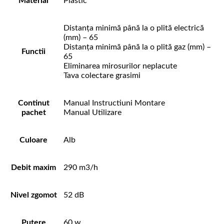
Material
Plastic
Distanța minimă până la o plită electrică
(mm) – 65
Distanța minimă până la o plită gaz (mm) –
Functii
65
Eliminarea mirosurilor neplacute
Tava colectare grasimi
Continut
Manual Instructiuni Montare
pachet
Manual Utilizare
Culoare
Alb
Debit maxim
290 m3/h
Nivel zgomot
52 dB
Putere
60 w