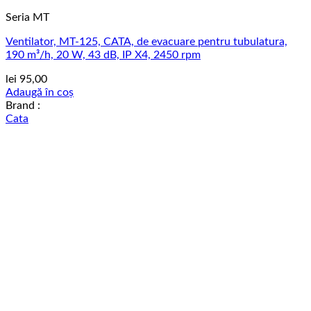
Seria MT
Ventilator, MT-125, CATA, de evacuare pentru tubulatura,
190 m³/h, 20 W, 43 dB, IP X4, 2450 rpm
lei
95,00
Adaugă în coș
Brand :
Cata