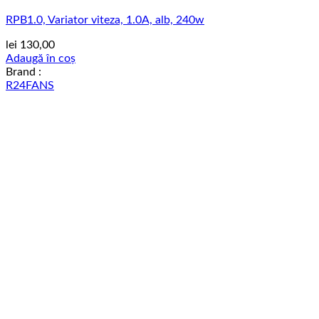
RPB1.0, Variator viteza, 1.0A, alb, 240w
lei
130,00
Adaugă în coș
Brand :
R24FANS