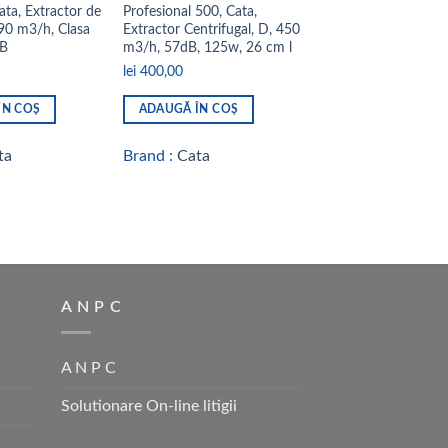
ata, Extractor de
Profesional 500, Cata,
Hota si Cuptor Micr
290 m3/h, Clasa
Extractor Centrifugal, D, 450
CHORUS XGBK/C, C
dB
m3/h, 57dB, 125w, 26 cm l
400 m³/h, inox, 20L,
lei
400,00
lei
4.200,00
ÎN COȘ
ADAUGĂ ÎN COȘ
ADAUGĂ ÎN COȘ
ta
Brand :
Cata
Brand :
Cata
A N P C
A N P C
Solutionare On-line litigii