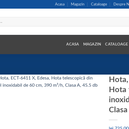
Acasa
Magazin
Cataloage
Despre N
ACASA
MAGAZIN
CATALOAGE
Hota,
Hota 
inoxi
Add to wishlist
Clasa
lei
725,00