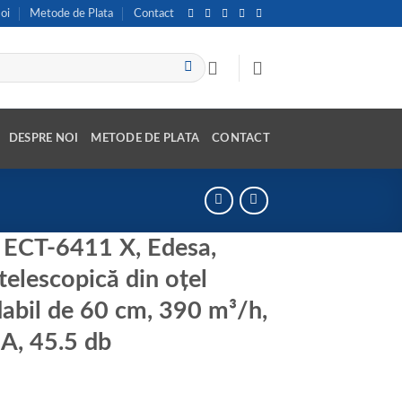
oi
Metode de Plata
Contact
DESPRE NOI
METODE DE PLATA
CONTACT
 ECT-6411 X, Edesa,
telescopică din oțel
dabil de 60 cm, 390 m³/h,
 A, 45.5 db