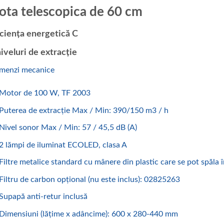
db
ota telescopica de 60 cm
iciența energetică C
niveluri de extracție
menzi mecanice
Motor de 100 W, TF 2003
Puterea de extracție Max / Min: 390/150 m3 / h
Nivel sonor Max / Min: 57 / 45,5 dB (A)
2 lămpi de iluminat ECOLED, clasa A
Filtre metalice standard cu mânere din plastic care se pot spăla 
Filtru de carbon opțional (nu este inclus): 02825263
Supapă anti-retur inclusă
Dimensiuni (lățime x adâncime): 600 x 280-440 mm