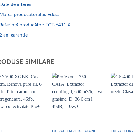
Date de interes
Marca producătorului: Edesa
Referință producător: ECT-6411 X
2 ani garanție
RODUSE SIMILARE
Add to wishlist
Add to wishlist
TE
EXTRACTOARE BUCATARIE
EXTRACTOAR