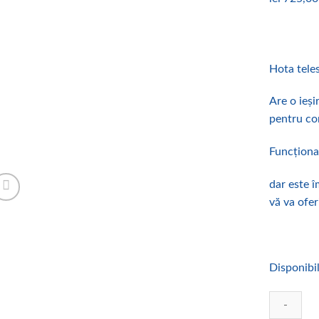
Hota tele
Are o ieș
pentru con
Funcționa
dar este 
vă va ofer
Disponibi