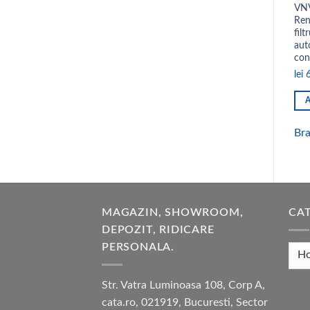
VNV
Ren
fil
aut
con
lei
6
Br
MAGAZIN, SHOWROOM,
CAT
DEPOZIT, RIDICARE
PERSONALA.
Str. Vatra Luminoasa 108, Corp A,
cata.ro, 021919, Bucuresti, Sector