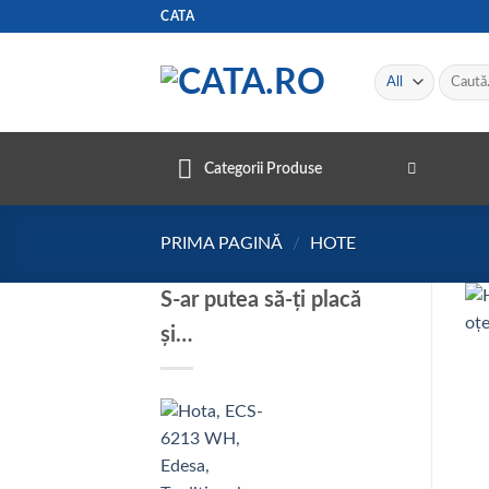
Skip
CATA
to
content
Caută
după:
Categorii Produse
PRIMA PAGINĂ
/
HOTE
S-ar putea să-ți placă
și…