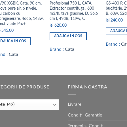
90 XGBK, Cata, 90 cm,
Profesional 750 L, CATA,
GS-400 P, C
ova pure air, 6 nivele,
Extractor centrifugal, 600
bucătărie, 
tru carbon cu
m3/h, tava grasime, D, 36,6
B, 60w, 52
oregenerare, 46db, 143w,
cm l, 49dB, 119w, C
lei
240,00
ectivitate Pro+
lei
620,00
.545,00
ADAUGĂ 
ADAUGĂ ÎN COȘ
ADAUGĂ ÎN COȘ
Brand :
Ca
Brand :
Cata
and :
Cata
EGORII DE PRODUSE
FIRMA NOASTRA
Livrare
Conditii Garantie
Termeni si Conditii