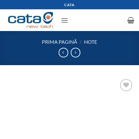
Skip
CATA
to
content
PRIMA PAGINĂ
/
HOTE
Add to
wishlist