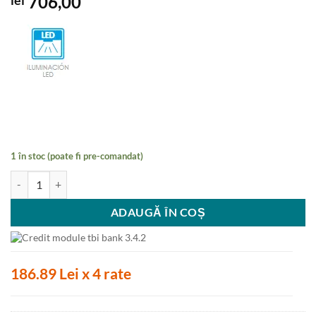
706,00
lei
1 în stoc (poate fi pre-comandat)
Cantitate Hota, ECS-6213 X, Edesa, Traditionala, 60cm, inox, 2 filtre, 
ADAUGĂ ÎN COȘ
186.89 Lei x 4 rate