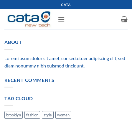
Skip
CATA
to
content
ABOUT
Lorem ipsum dolor sit amet, consectetuer adipiscing elit, sed
diam nonummy nibh euismod tincidunt.
RECENT COMMENTS
TAG CLOUD
brooklyn
fashion
style
women