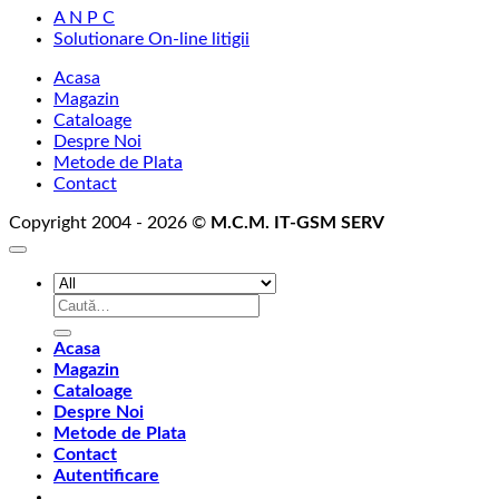
A N P C
Solutionare On-line litigii
Acasa
Magazin
Cataloage
Despre Noi
Metode de Plata
Contact
Copyright 2004 - 2026 ©
M.C.M. IT-GSM SERV
Caută
după:
Acasa
Magazin
Cataloage
Despre Noi
Metode de Plata
Contact
Autentificare