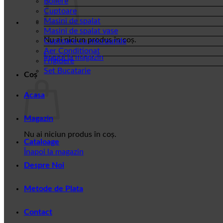
Boilere
Cuptoare
Masini de spalat
Masini de spalat vase
Nu ai niciun produs în coș.
Cuptoare cu microunde
Aer Conditionat
Înapoi la magazin
Frigidere
Set Bucatarie
Coș
Acasa
Magazin
Nu ai niciun produs în coș.
Cataloage
Înapoi la magazin
Despre Noi
Metode de Plata
Contact