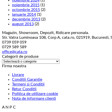
noiembrie 2024
(1)
noiembrie 2015
(1)
octombrie 2015
(2)
ianuarie 2014
(1)
decembrie 2013
(2)
august 2013
(2)
Magazin, Showroom, Depozit, Ridicare personala.
Str. Vatra Luminoasa 108, Corp A, cata.ro, 021919, Bucuresti, S
0739 059 059
0729 589 589
office@cata.ro
Categorii de produse
Firma noastra
Livrare
Conditii Garantie
Termeni si Conditii
Retur Conditii
Politica de utilizare cookie
Nota de informare clienti
A N P C