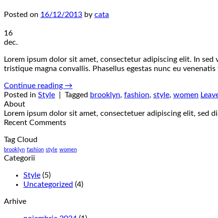
Posted on
16/12/2013
by
cata
16
dec.
Lorem ipsum dolor sit amet, consectetur adipiscing elit. In sed
tristique magna convallis. Phasellus egestas nunc eu venenatis 
Continue reading
→
Posted in
Style
|
Tagged
brooklyn
,
fashion
,
style
,
women
Leav
About
Lorem ipsum dolor sit amet, consectetuer adipiscing elit, sed
Recent Comments
Tag Cloud
brooklyn
fashion
style
women
Categorii
Style
(5)
Uncategorized
(4)
Arhive