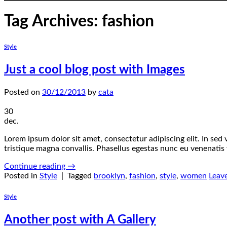
Tag Archives:
fashion
Style
Just a cool blog post with Images
Posted on
30/12/2013
by
cata
30
dec.
Lorem ipsum dolor sit amet, consectetur adipiscing elit. In sed
tristique magna convallis. Phasellus egestas nunc eu venenatis 
Continue reading
→
Posted in
Style
|
Tagged
brooklyn
,
fashion
,
style
,
women
Leav
Style
Another post with A Gallery