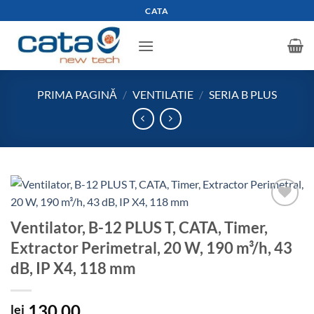
Skip
CATA
to
content
PRIMA PAGINĂ
/
VENTILATIE
/
SERIA B PLUS
Add to
Ventilator, B-12 PLUS T, CATA, Timer,
wishlist
Extractor Perimetral, 20 W, 190 m³/h, 43
dB, IP X4, 118 mm
130,00
lei