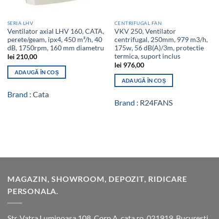
SERIA LHV
CENTRIFUGAL FAN
Ventilator axial LHV 160, CATA,
VKV 250, Ventilator
perete/geam, ipx4, 450 m³/h, 40
centrifugal, 250mm, 979 m3/h,
dB, 1750rpm, 160 mm diametru
175w, 56 dB(A)/3m, protectie
termica, suport inclus
lei
210,00
lei
976,00
ADAUGĂ ÎN COȘ
ADAUGĂ ÎN COȘ
Brand :
Cata
Brand :
R24FANS
MAGAZIN, SHOWROOM, DEPOZIT, RIDICARE
PERSONALA.
Str. Vatra Luminoasa 108, Corp A, cata.ro, 021919, Bucuresti,