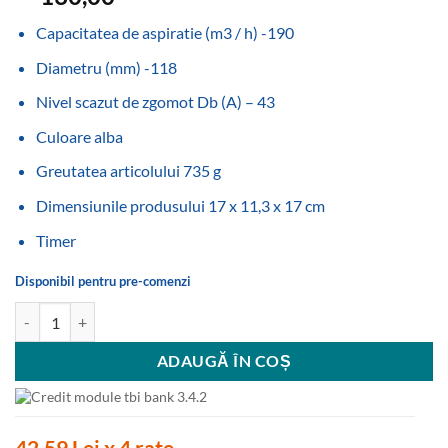
Capacitatea de aspiratie (m3 / h) -190
Diametru (mm) -118
Nivel scazut de zgomot Db (A) – 43
Culoare alba
Greutatea articolului 735 g
Dimensiunile produsului 17 x 11,3 x 17 cm
Timer
Disponibil pentru pre-comenzi
Cantitate Ventilator, B-12 PLUS T, CATA, Timer, Extractor Perimetral,
ADAUGĂ ÎN COȘ
42.59 Lei x 4 rate