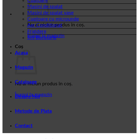
Cuptoare
Masini de spalat
Masini de spalat vase
Cuptoare cu microunde
Nu ai niciun produs în coș.
Aer Conditionat
Frigidere
Înapoi la magazin
Set Bucatarie
Coș
Acasa
Magazin
Cataloage
Nu ai niciun produs în coș.
Înapoi la magazin
Despre Noi
Metode de Plata
Contact