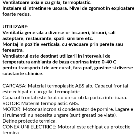
Ventilatoare axiale cu grilaj termoplastic.
Instalare si intretinere usoara. Nivel de zgomot in exploatare
foarte redus.
UTILIZARE:
Ventilatia generala a diverselor incaperi, birouri, sali
asteptare, restaurante, spatii similare etc.
Montaj in pozitie verticala, cu evacuare prin perete sau
fereastra.
Ventilatorul este destinat utilizarii in intervalul de
temperatura ambianta de baza cuprinsa intre 0-40 C
pentru transportul de aer curat, fara praf, grasime si diverse
substante chimice.
CARCASA: Material termoplastic ABS alb. Capacul frontal
este echipat cu un grilaj termoplatic.
Capacul frontal este fixat cu un surub la partea inferioara.
ROTOR: Material termoplastic ABS.
MOTOR: Motor asincron si condensator de pornire. Lagarele
si rulmentii nu necesita ungere (sunt gresati pe viata).
Detine protectie termica.
CONEXIUNI ELECTRICE: Motorul este echipat cu protectie
termica.