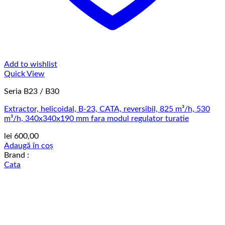
Add to wishlist
Quick View
Seria B23 / B30
Extractor, helicoidal, B-23, CATA, reversibil, 825 m³/h, 530
m³/h, 340x340x190 mm fara modul regulator turatie
lei
600,00
Adaugă în coș
Brand :
Cata