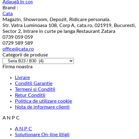
Adaugă în coș
Brand :
Cata
Magazin, Showroom, Depozit, Ridicare personala.
Str. Vatra Luminoasa 108, Corp A, cata.ro, 021919, Bucuresti,
Sector 2, Intrare in curte pe langa Restaurant Zatara
0739 059 059
0729 589 589
office@cata.ro
Categorii de produse
Firma noastra
Livrare
Conditii Garantie
Termeni si Conditii
Retur Conditii
Politica de utilizare cookie
Nota de informare clienti
A N P C
A N P C
Solutionare On-line litigii