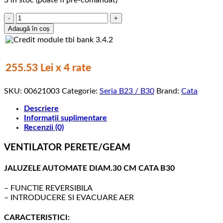
Cantitate
Extractor,
Adaugă în coș
helicoidal,
B-
30
RA/C,
255.53 Lei x 4 rate
1900
m3/h,
SKU:
00621003
Categorie:
Seria B23 / B30
Brand:
Cata
49
db,
Descriere
reversibil,
Informații suplimentare
introducere-
Recenzii (0)
evacuare
aer,
VENTILATOR PERETE/GEAM
automatizare
inclusa
JALUZELE AUTOMATE DIAM.30 CM CATA B30
– FUNCTIE REVERSIBILA
– INTRODUCERE SI EVACUARE AER
CARACTERISTICI: