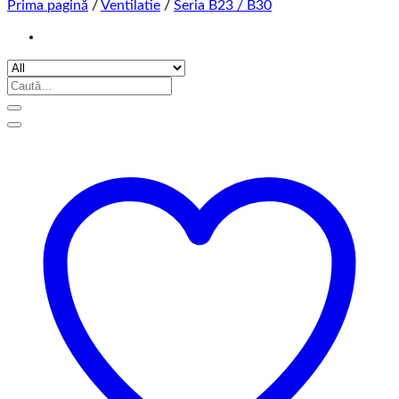
Prima pagină
/
Ventilatie
/
Seria B23 / B30
Caută
după: