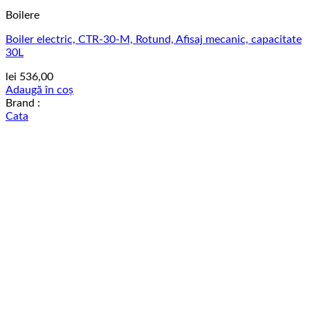
Boilere
Boiler electric, CTR-30-M, Rotund, Afisaj mecanic, capacitate
30L
lei
536,00
Adaugă în coș
Brand :
Cata