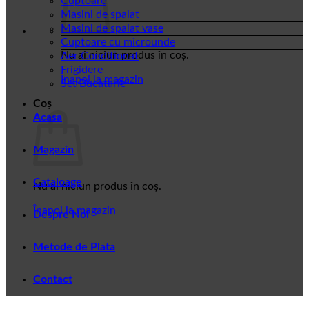
Cuptoare
Masini de spalat
Masini de spalat vase
Cuptoare cu microunde
Nu ai niciun produs în coș.
Aer Conditionat
Frigidere
Înapoi la magazin
Set Bucatarie
Coș
Acasa
Magazin
Cataloage
Nu ai niciun produs în coș.
Înapoi la magazin
Despre Noi
Metode de Plata
Contact