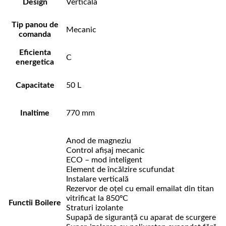
Design
Verticala
Tip panou de
Mecanic
comanda
Eficienta
C
energetica
Capacitate
50 L
Inaltime
770 mm
Anod de magneziu
Control afișaj mecanic
ECO – mod inteligent
Element de încălzire scufundat
Instalare verticală
Rezervor de oțel cu email emailat din titan
vitrificat la 850ºC
Functii Boilere
Straturi izolante
Supapă de siguranță cu aparat de scurgere