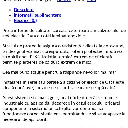
mecanic,
capacitate
Descriere
50L
Informații suplimentare
Recenzii (0)
Piese interne de calitate: carcasa exterioară a încălzitorului de
apă electric Cata cu oțel laminat epoxidic.
Stratul de protecție asigură o rezistență ridicată la coroziune,
iar designul etanșat corespunzător oferă protecție împotriva
stropirii apei IP-X4. Izolația termică extrem de eficientă
permite pierderea de căldură extrem de mică.
Cea mai bună soluție pentru a răspunde nevoilor mai mari:
Instalarea în serie sau paralelă a cazanelor electrice Cata este
ideală dacă aveți nevoie de o cantitate mare de apă caldă.
Acest sistem este mai sigur și mai eficient decât sistemele
industriale cu apă caldă, deoarece în cazul eșecului oricărei
componente a sistemului, celelalte vor continua să
funcționeze corect și eficient, permițându-le să se adapteze la
necesarul de apă dorit.