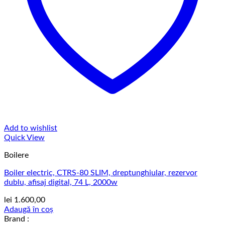
Add to wishlist
Quick View
Boilere
Boiler electric, CTRS-80 SLIM, dreptunghiular, rezervor
dublu, afisaj digital, 74 L, 2000w
lei
1.600,00
Adaugă în coș
Brand :