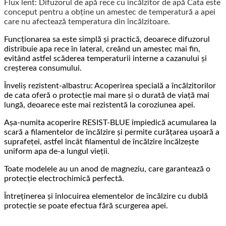
Flux lent: Difuzorul de apă rece cu încălzitor de apă Cata este
conceput pentru a obține un amestec de temperatură a apei
care nu afectează temperatura din încălzitoare.
Funcționarea sa este simplă și practică, deoarece difuzorul
distribuie apa rece în lateral, creând un amestec mai fin,
evitând astfel scăderea temperaturii interne a cazanului și
creșterea consumului.
Înveliș rezistent-albastru: Acoperirea specială a încălzitorilor
de cata oferă o protecție mai mare și o durată de viață mai
lungă, deoarece este mai rezistentă la coroziunea apei.
Așa-numita acoperire RESIST-BLUE împiedică acumularea la
scară a filamentelor de încălzire și permite curățarea ușoară a
suprafeței, astfel încât filamentul de încălzire încălzește
uniform apa de-a lungul vieții.
Toate modelele au un anod de magneziu, care garantează o
protecție electrochimică perfectă.
Întreținerea și înlocuirea elementelor de încălzire cu dublă
protecție se poate efectua fără scurgerea apei.