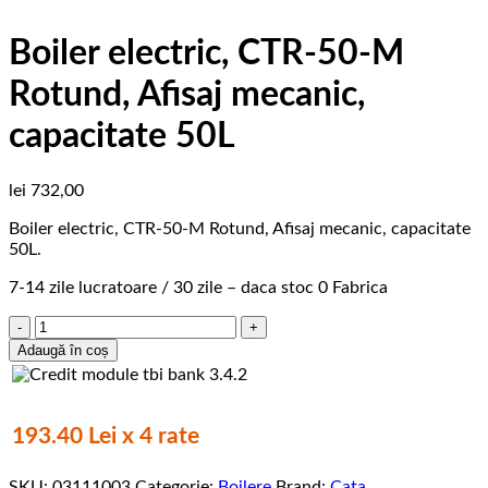
Boiler electric, CTR-50-M
Rotund, Afisaj mecanic,
capacitate 50L
lei
732,00
Boiler electric, CTR-50-M Rotund, Afisaj mecanic, capacitate
50L.
7-14 zile lucratoare / 30 zile – daca stoc 0 Fabrica
Cantitate
Boiler
Adaugă în coș
electric,
CTR-
50-
M
193.40 Lei x 4 rate
Rotund,
Afisaj
SKU:
03111003
Categorie:
Boilere
Brand:
Cata