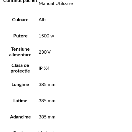
Continut pachet
Manual Utilizare
Culoare
Alb
Putere
1500 w
Tensiune
230 V
alimentare
Clasa de
IP X4
protectie
Lungime
385 mm
Latime
385 mm
Adancime
385 mm