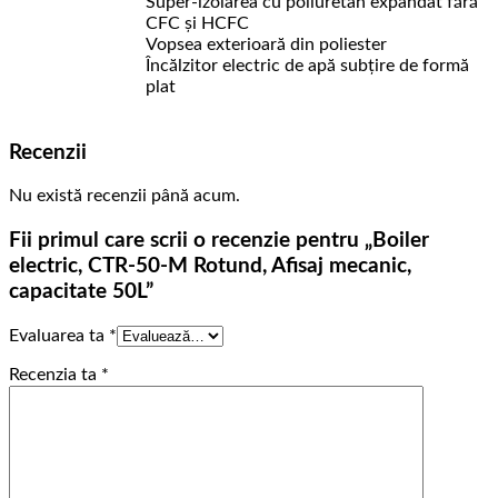
Super-izolarea cu poliuretan expandat fără
CFC și HCFC
Vopsea exterioară din poliester
Încălzitor electric de apă subțire de formă
plat
Recenzii
Nu există recenzii până acum.
Fii primul care scrii o recenzie pentru „Boiler
electric, CTR-50-M Rotund, Afisaj mecanic,
capacitate 50L”
Evaluarea ta
*
Recenzia ta
*