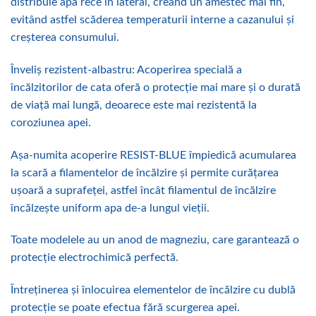
distribuie apa rece în lateral, creând un amestec mai fin,
evitând astfel scăderea temperaturii interne a cazanului și
creșterea consumului.
Înveliș rezistent-albastru: Acoperirea specială a
încălzitorilor de cata oferă o protecție mai mare și o durată
de viață mai lungă, deoarece este mai rezistentă la
coroziunea apei.
Așa-numita acoperire RESIST-BLUE împiedică acumularea
la scară a filamentelor de încălzire și permite curățarea
ușoară a suprafeței, astfel încât filamentul de încălzire
încălzește uniform apa de-a lungul vieții.
Toate modelele au un anod de magneziu, care garantează o
protecție electrochimică perfectă.
Întreținerea și înlocuirea elementelor de încălzire cu dublă
protecție se poate efectua fără scurgerea apei.