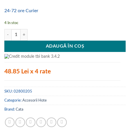
24-72 ore Curier
4 în stoc
Cantitate Filtru metalic, Cata, 02800205, Corona
ADAUGĂ ÎN COȘ
48.85 Lei x 4 rate
SKU:
02800205
Categorie:
Accesorii Hote
Brand:
Cata