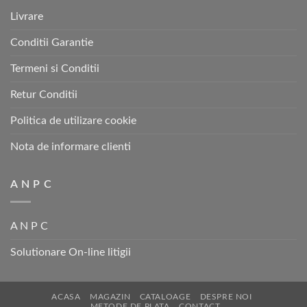
Livrare
Conditii Garantie
Termeni si Conditii
Retur Conditii
Politica de utilizare cookie
Nota de informare clienti
A N P C
A N P C
Solutionare On-line litigii
ACASA
MAGAZIN
CATALOAGE
DESPRE NOI
METODE DE PLATA
CONTACT