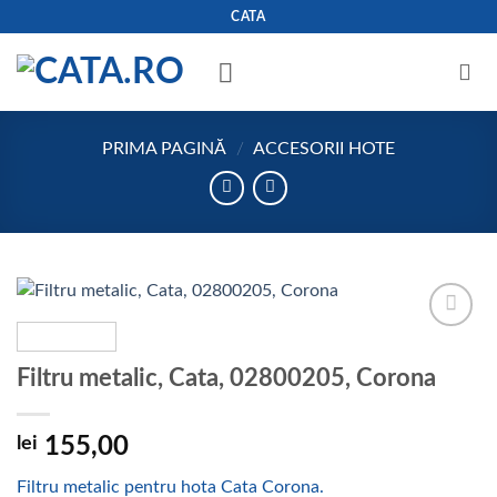
Skip
CATA
to
content
PRIMA PAGINĂ
/
ACCESORII HOTE
Add to
wishlist
Filtru metalic, Cata, 02800205, Corona
lei
155,00
Filtru metalic pentru hota Cata Corona.