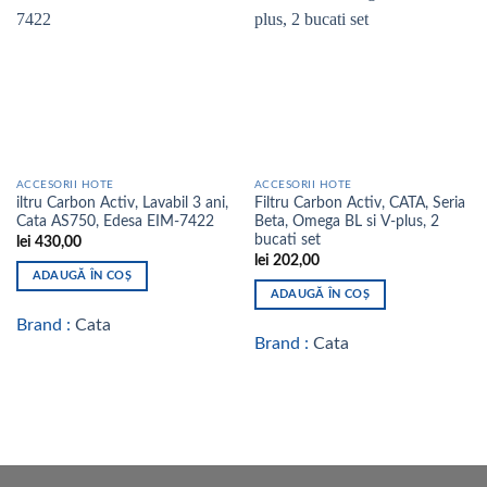
Add to
Add to
wishlist
wishlist
ACCESORII HOTE
ACCESORII HOTE
iltru Carbon Activ, Lavabil 3 ani,
Filtru Carbon Activ, CATA, Seria
Cata AS750, Edesa EIM-7422
Beta, Omega BL si V-plus, 2
bucati set
lei
430,00
lei
202,00
ADAUGĂ ÎN COȘ
ADAUGĂ ÎN COȘ
Brand :
Cata
Brand :
Cata