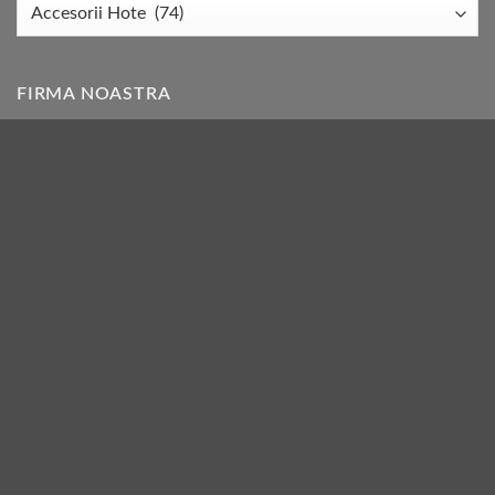
FIRMA NOASTRA
Livrare
Conditii Garantie
Termeni si Conditii
Retur Conditii
Politica de utilizare cookie
Nota de informare clienti
A N P C