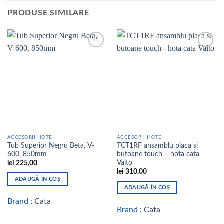
PRODUSE SIMILARE
Add to
Add to
wishlist
wishlist
ACCESORII HOTE
ACCESORII HOTE
Tub Superior Negru Beta, V-
TCT1RF ansamblu placa si
600, 850mm
butoane touch – hota cata
Valto
lei
225,00
lei
310,00
ADAUGĂ ÎN COȘ
ADAUGĂ ÎN COȘ
Brand :
Cata
Brand :
Cata