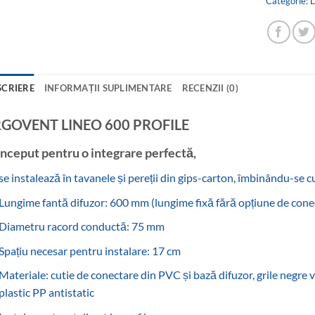
Categorie:
D
SCRIERE
INFORMAȚII SUPLIMENTARE
RECENZII (0)
GOVENT LINEO 600 PROFILE
nceput pentru o integrare perfectă,
se instalează în tavanele și pereții din gips-carton, îmbinându-se cu 
Lungime fantă difuzor: 600 mm (lungime fixă ​​fără opțiune de cone
Diametru racord conductă: 75 mm
Spațiu necesar pentru instalare: 17 cm
Materiale: cutie de conectare din PVC și bază difuzor, grile negre v
plastic PP antistatic