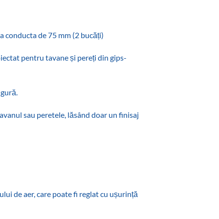
e la conducta de 75 mm (2 bucăți)
ectat pentru tavane și pereți din gips-
gură.‎
tavanul sau peretele, lăsând doar un finisaj
ui de aer, care poate fi reglat cu ușurință