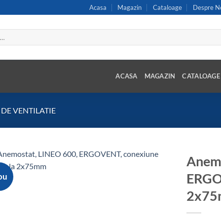
Acasa
Magazin
Cataloage
Despre N
ACASA
MAGAZIN
CATALOAGE
 DE VENTILATIE
Anemo
ERGOV
ou
Add to
wishlist
2x7