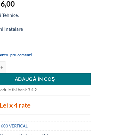
6,00
i Tehnice.
ni Inatalare
pentru pre-comenzi
Anemostat, LINEO 600, ERGOVENT, conexiune laterala 2x75mm
ADAUGĂ ÎN COȘ
Lei x 4 rate
 600 VERTICAL