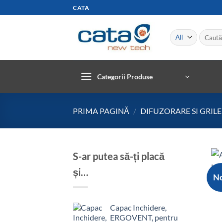
Skip
CATA
to
content
Caută
după:
Categorii Produse
PRIMA PAGINĂ
/
DIFUZORARE SI GRILE
S-ar putea să-ți placă
și…
N
Capac Inchidere,
ERGOVENT, pentru