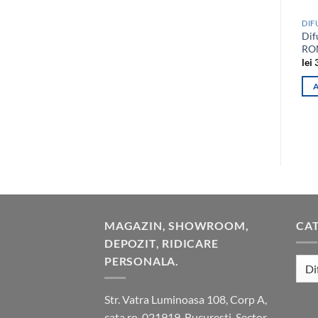
Dif
RO
lei
3
MAGAZIN, SHOWROOM,
CAT
DEPOZIT, RIDICARE
PERSONALA.
Str. Vatra Luminoasa 108, Corp A,
cata.ro, 021919, Bucuresti, Sector