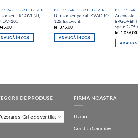
DIFUZORARE SI GRILE DE VENTILATIE
DIFUZORARE SI GRILE DE VENTILATIE
uzor aer, ERGOVENT,
Difuzor aer patrat, KVADRO
Anemostat,
NDO-100
125, Ergovent,
ERGOVENT, 
spate 2x7
45,00
lei
375,00
lei
1.056,00
ADAUGĂ ÎN COȘ
ADAUGĂ ÎN COȘ
ADAUGĂ 
EGORII DE PRODUSE
FIRMA NOASTRA
Livrare
Conditii Garantie