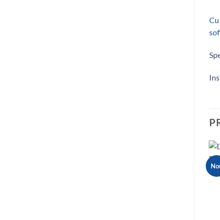
Cu 
sofi
Spe
Ins
P
No