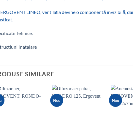
ERGOVENT LINEO, ventilația devine o componentă invizibilă, dar e
sticat.‎
cificatii Tehnice.
tructiuni Inatalare
RODUSE SIMILARE
u
Nou
Nou
Add to
Add to
wishlist
wishlist