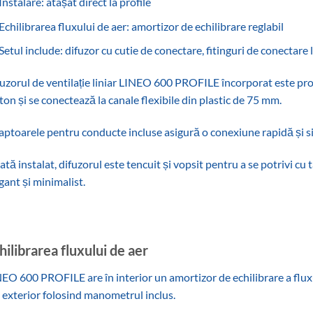
Instalare: atașat direct la profile
Echilibrarea fluxului de aer: amortizor de echilibrare reglabil
Setul include: difuzor cu cutie de conectare, fitinguri de conectar
uzorul de ventilație liniar LINEO 600 PROFILE încorporat este proi
ton și se conectează la canale flexibile din plastic de 75 mm.‎
ptoarele pentru conducte incluse asigură o conexiune rapidă și si
tă instalat, difuzorul este tencuit și vopsit pentru a se potrivi cu 
gant și minimalist.‎
hilibrarea fluxului de aer
EO 600 PROFILE are în interior un amortizor de echilibrare a fluxul
 exterior folosind manometrul inclus.‎