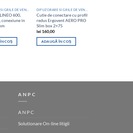
DIFUZORARE SI GRILE DE VENTILATIE
DIFUZORARE SI GRILE DE VENTILATIE
 LINEO 600,
Cutie de conectare cu profil
Difuzor aer, ERGOV
conexiune in
redus Ergovent AERO PRO
RONDO-125
5mm
Slim box 2×75
lei
350,00
lei
160,00
ADAUGĂ ÎN COȘ
ÎN COȘ
ADAUGĂ ÎN COȘ
A N P C
A N P C
Solutionare On-line litigii