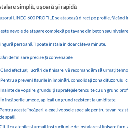
stalare simplă, ușoară și rapidă
uzorul LINEO 600 PROFILE se atașează direct pe profile, făcând in
este nevoie de atașare complexă pe tavane din beton sau nivelare.
ingură persoană îl poate instala în doar câteva minute.‎
rări de finisare precise și convenabile
Când efectuați lucrări de finisare, vă recomandăm să urmați tehnol
Pentru a preveni fisurile în îmbinări, consolidați zona difuzorului cu
Înainte de vopsire, grunduiți suprafețele tencuite cu un grund prof
În încăperile umede, aplicați un grund rezistent la umiditate.‎
Pentru aceste încăperi, alegeți vopsele speciale pentru tavan rezis
de spații.‎
Citiți cu atenție și urmați instrucțiunile de instalare și finisare furniz