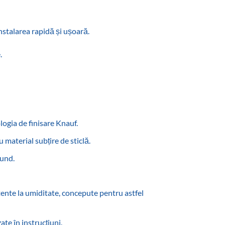
stalarea rapidă și ușoară.‎
‎
ogia de finisare Knauf.‎
 material subțire de sticlă.‎
und.‎
tente la umiditate, concepute pentru astfel
ate în instrucțiuni.‎