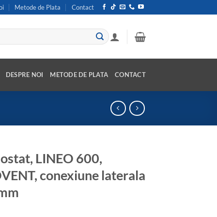
oi
Metode de Plata
Contact
DESPRE NOI
METODE DE PLATA
CONTACT
stat, LINEO 600,
ENT, conexiune laterala
5mm