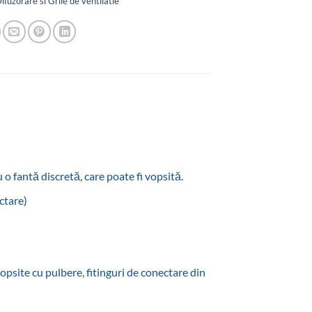
ifuzorare si Grile de ventilatie
o fantă discretă, care poate fi vopsită.‎
ctare)
opsite cu pulbere, fitinguri de conectare din