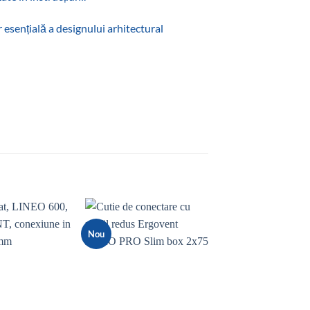
sențială a designului arhitectural
Nou
Nou
Add to
Add to
wishlist
wishlist