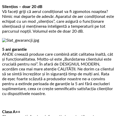
Silențios – doar 20 dB
Vă faceți griji că aerul condiționat va fi zgomotos noaptea?
Nimic mai departe de adevăr. Aparatul de aer condiționat este
echipat cu un mod „silențios”, care asigură o funcționare
silențioasă și menținerea inteligentă a temperaturii pe tot
parcursul nopții. Volumul este de doar 20 dB.
5 ani garantie
ANDE creează produse care combină atât calitatea înaltă, cât
și funcționalitatea. Motto-ul este „Bunăstarea clientului este
crucială pentru noi”. În afară de DESIGNUL MODERN,
acordăm cea mai mare atenție CALITĂȚII. Ne dorim ca clientul
să se simtă încrezător și în siguranță timp de mulți ani. Rata
de eșec foarte scăzută a produselor noastre ne-a convins
pentru a extinde perioada de garanție la 5 ani fără excluderi
suplimentare, ceea ce crește semnificativ satisfacția clienților
cu dispozitivele noastre.
Clasa A++