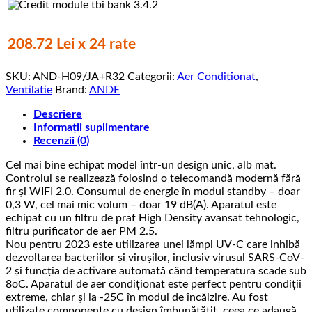
UV,
9000
btu,
208.72 Lei x 24 rate
A++,
R32,
SKU:
AND-H09/JA+R32
Categorii:
Aer Conditionat
,
2.6
Ventilatie
Brand:
ANDE
kw,
WIFI,
Descriere
MP
Informații suplimentare
2.5
Recenzii (0)
FILTRU,
UV-
Cel mai bine echipat model într-un design unic, alb mat.
C,
Controlul se realizează folosind o telecomandă modernă fără
4D,
fir și WIFI 2.0. Consumul de energie în modul standby – doar
19DB
0,3 W, cel mai mic volum – doar 19 dB(A). Aparatul este
echipat cu un filtru de praf High Density avansat tehnologic,
filtru purificator de aer PM 2.5.
Nou pentru 2023 este utilizarea unei lămpi UV-C care inhibă
dezvoltarea bacteriilor și virușilor, inclusiv virusul SARS-CoV-
2 și funcția de activare automată când temperatura scade sub
8oC. Aparatul de aer condiționat este perfect pentru condiții
extreme, chiar și la -25C în modul de încălzire. Au fost
utilizate componente cu design îmbunătățit, ceea ce adaugă