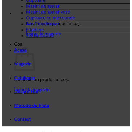
Cuptoare
Masini de spalat
Masini de spalat vase
Cuptoare cu microunde
Nu ai niciun produs în coș.
Aer Conditionat
Frigidere
Înapoi la magazin
Set Bucatarie
Coș
Acasa
Magazin
Cataloage
Nu ai niciun produs în coș.
Înapoi la magazin
Despre Noi
Metode de Plata
Contact