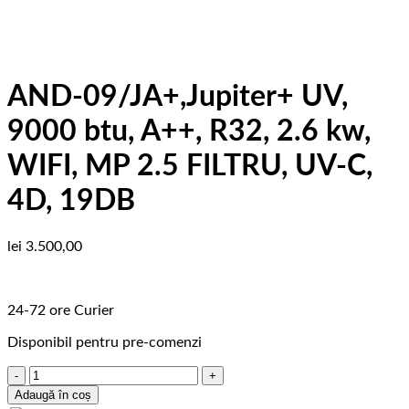
AND-09/JA+,Jupiter+ UV,
9000 btu, A++, R32, 2.6 kw,
WIFI, MP 2.5 FILTRU, UV-C,
4D, 19DB
lei
3.500,00
24-72 ore Curier
Disponibil pentru pre-comenzi
Cantitate
AND-
Adaugă în coș
09/JA+,Jupiter+