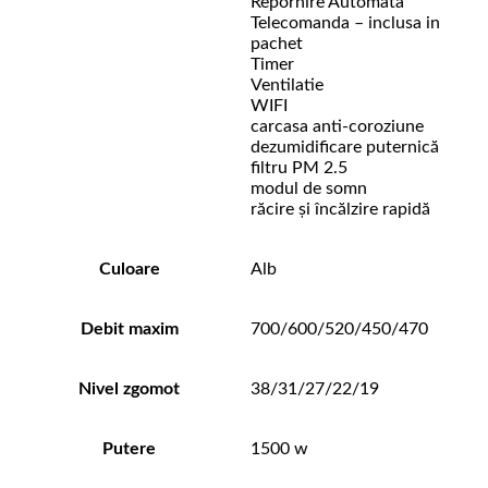
Repornire Automata
Telecomanda – inclusa in
pachet
Timer
Ventilatie
WIFI
carcasa anti-coroziune
dezumidificare puternică
filtru PM 2.5
modul de somn
răcire și încălzire rapidă
Culoare
Alb
Debit maxim
700/600/520/450/470
Nivel zgomot
38/31/27/22/19
Putere
1500 w