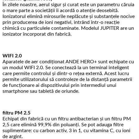
În zilele noastre, aerul sigur și curat este un parametru căruia
o mare parte a societății îi acordă o atenție deosebită.
Ionizatorul elimină mirosurile neplăcute și substanțele nocive
prin producerea de ioni negativi, intrând într-o reacție
chimică cu particulele contaminate. Modelul JUPITER are un
ionizator încorporat din fabrică.
WIFI 2.0
Aparatele de aer condiționat ANDE HERO+ sunt echipate cu
un modul WIFI 2.0. Se conectează la un terminal inteligent
care permite controlul și dintr-o rețea externă. Acest lucru
permite utilizatorului să controleze de la distanță parametrii
de funcționare ai dispozitivului prin intermediul unui
smartphone sau tabletă de oriunde.
filtru PM 2.5
Echipat din fabrică cu un filtru antibacterian și un filtru PM
2,5 care elimină 99,9% din poluanți. Se pot adauga filtre
suplimentare: cu carbon activ, 3 in 1, cu vitamina C, cu ioni
de argint.