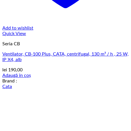
Add to wishlist
Quick View
Seria CB
Ventilator, CB-100 Plus, CATA, centrifugal, 130 m³ / h , 25 W,
IP X4, alb
lei
190,00
Adaugă în coș
Brand :
Cata