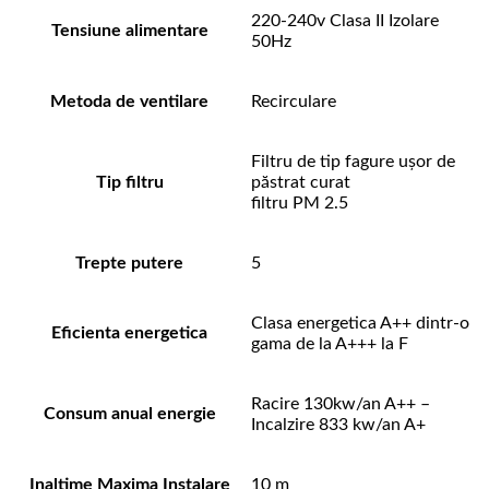
220-240v Clasa II Izolare
Tensiune alimentare
50Hz
Metoda de ventilare
Recirculare
Filtru de tip fagure ușor de
Tip filtru
păstrat curat
filtru PM 2.5
Trepte putere
5
Clasa energetica A++ dintr-o
Eficienta energetica
gama de la A+++ la F
Racire 130kw/an A++ –
Consum anual energie
Incalzire 833 kw/an A+
Inaltime Maxima Instalare
10 m