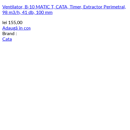
Ventilator, B-10 MATIC T, CATA, Timer, Extractor Perimetral,
98 m3/h, 41 db, 100 mm
lei
155,00
Adaugă în coș
Brand :
Cata