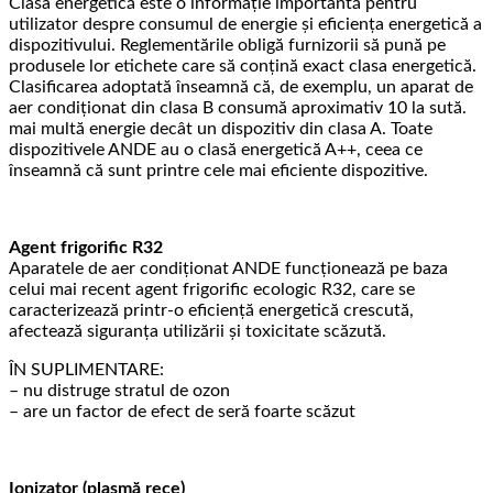
Clasa energetică este o informație importantă pentru
utilizator despre consumul de energie și eficiența energetică a
dispozitivului. Reglementările obligă furnizorii să pună pe
produsele lor etichete care să conțină exact clasa energetică.
Clasificarea adoptată înseamnă că, de exemplu, un aparat de
aer condiționat din clasa B consumă aproximativ 10 la sută.
mai multă energie decât un dispozitiv din clasa A. Toate
dispozitivele ANDE au o clasă energetică A++, ceea ce
înseamnă că sunt printre cele mai eficiente dispozitive.
Agent frigorific R32
Aparatele de aer condiționat ANDE funcționează pe baza
celui mai recent agent frigorific ecologic R32, care se
caracterizează printr-o eficiență energetică crescută,
afectează siguranța utilizării și toxicitate scăzută.
ÎN SUPLIMENTARE:
– nu distruge stratul de ozon
– are un factor de efect de seră foarte scăzut
Ionizator (plasmă rece)