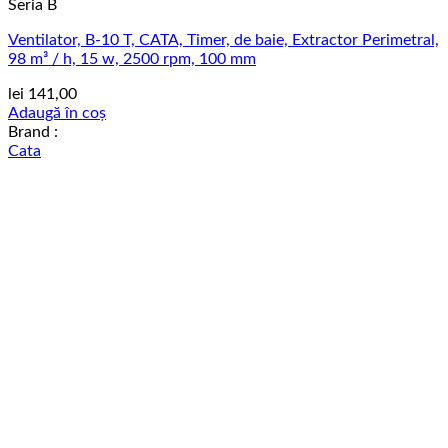
Seria B
Ventilator, B-10 T, CATA, Timer, de baie, Extractor Perimetral,
98 m³ / h, 15 w, 2500 rpm, 100 mm
lei
141,00
Adaugă în coș
Brand :
Cata