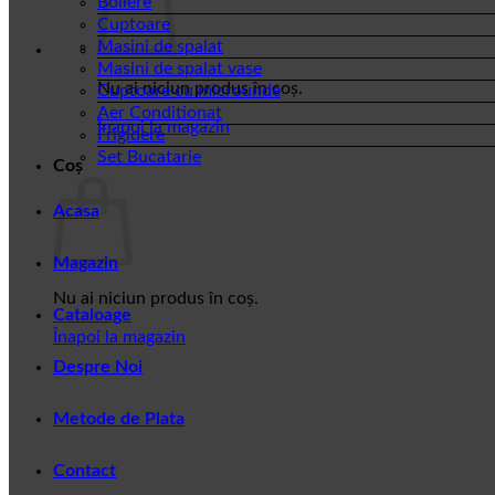
Boilere
Cuptoare
Masini de spalat
Masini de spalat vase
Nu ai niciun produs în coș.
Cuptoare cu microunde
Aer Conditionat
Înapoi la magazin
Frigidere
Set Bucatarie
Coș
Acasa
Magazin
Nu ai niciun produs în coș.
Cataloage
Înapoi la magazin
Despre Noi
Metode de Plata
Contact