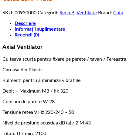
perimetral,
150
SKU:
00930000
Categorii:
Seria B
,
Ventilatie
Brand:
Cata
mm,
320
Descriere
m3/h,
Informații suplimentare
43
Recenzii (0)
db,
28
Axial Ventilator
w
Cu teava scurta pentru fixare pe perete / tavan / Fereastra.
Carcasa din Plastic
Rulmenti pentru a minimiza vibratiile
Debit – Maximum M3 / h): 320
Consum de putere W 28
Tensiune retea V Hz 220-240 ~ 50
Nivel de presiune acustica dB (a) / 2 M 43
rotatii U / min. 2100