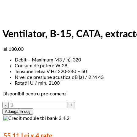
Ventilator, B-15, CATA, extrac
lei
180,00
Debit – Maximum M3 / h): 320
Consum de putere W 28
Tensiune retea V Hz 220-240 ~ 50
Nivel de presiune acustica dB (a) / 2 M 43
Rotatii U / min. 2100
Disponibil pentru pre-comenzi
Cantitate
Ventilator,
Adaugă în coș
B-
15,
CATA,
extractor
55.11 Lei x 4 rate