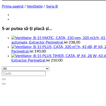
Prima pagină
/
Ventilatie
/
Seria B
S-ar putea să-ți placă și…
automate, Extractor Perimetral
lei
238,00
Perimetral
lei
190,00
Extractor Perimetral
lei
210,00
Caută
după: