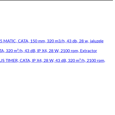
-15 MATIC, CATA, 150 mm, 320 m3/h, 43 db, 28 w, jaluzele
TA, 320 m³/h, 43 dB, IP X4, 28 W, 2100 rpm, Extractor
LUS TIMER, CATA, IP X4, 28 W, 43 dB, 320 m³/h, 2100 rpm,