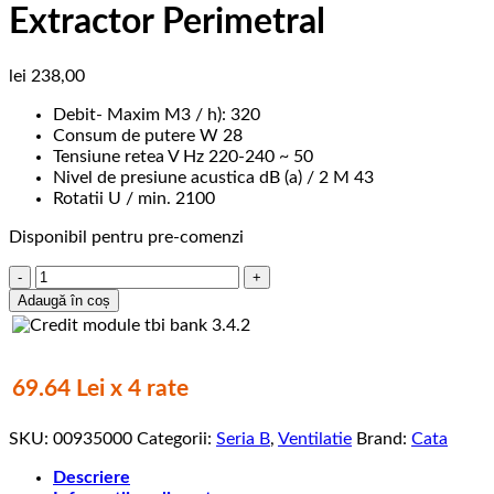
Extractor Perimetral
lei
238,00
Debit- Maxim M3 / h): 320
Consum de putere W 28
Tensiune retea V Hz 220-240 ~ 50
Nivel de presiune acustica dB (a) / 2 M 43
Rotatii U / min. 2100
Disponibil pentru pre-comenzi
Cantitate
Ventilator,
Adaugă în coș
B-
15
MATIC,
CATA,
69.64 Lei x 4 rate
150
mm,
SKU:
00935000
Categorii:
Seria B
,
Ventilatie
Brand:
Cata
320
m3/h,
Descriere
43