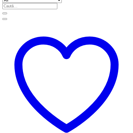
Caută
după: