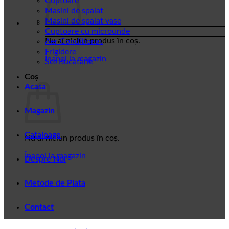
Cuptoare
Masini de spalat
Masini de spalat vase
Cuptoare cu microunde
Nu ai niciun produs în coș.
Aer Conditionat
Frigidere
Înapoi la magazin
Set Bucatarie
Coș
Acasa
Magazin
Cataloage
Nu ai niciun produs în coș.
Înapoi la magazin
Despre Noi
Metode de Plata
Contact