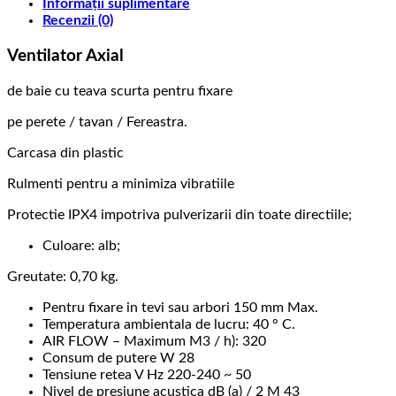
Informații suplimentare
db,
Recenzii (0)
28
w,
Ventilator Axial
jaluzele
automate,
de baie cu teava scurta pentru fixare
Extractor
Perimetral
pe perete / tavan / Fereastra.
Carcasa din plastic
Rulmenti pentru a minimiza vibratiile
Protectie IPX4 impotriva pulverizarii din toate directiile;
Culoare: alb;
Greutate: 0,70 kg.
Pentru fixare in tevi sau arbori 150 mm Max.
Temperatura ambientala de lucru: 40 ° C.
AIR FLOW – Maximum M3 / h): 320
Consum de putere W 28
Tensiune retea V Hz 220-240 ~ 50
Nivel de presiune acustica dB (a) / 2 M 43