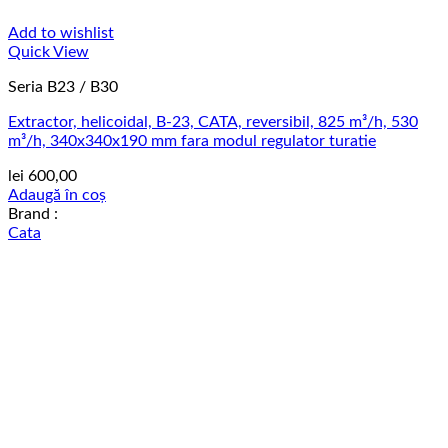
Add to wishlist
Quick View
Seria B23 / B30
Extractor, helicoidal, B-23, CATA, reversibil, 825 m³/h, 530
m³/h, 340x340x190 mm fara modul regulator turatie
lei
600,00
Adaugă în coș
Brand :
Cata