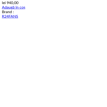
lei
940,00
Adaugă în coș
Brand :
R24FANS