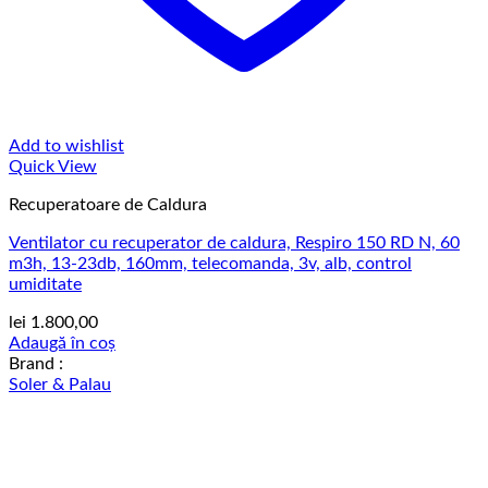
Add to wishlist
Quick View
Recuperatoare de Caldura
Ventilator cu recuperator de caldura, Respiro 150 RD N, 60
m3h, 13-23db, 160mm, telecomanda, 3v, alb, control
umiditate
lei
1.800,00
Adaugă în coș
Brand :
Soler & Palau