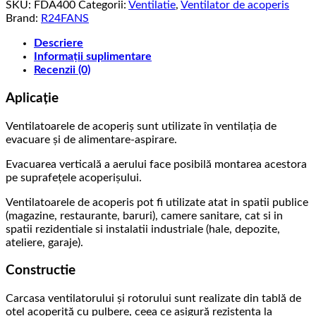
SKU:
FDA400
Categorii:
Ventilatie
,
Ventilator de acoperis
70
Brand:
R24FANS
db,
240w,
Descriere
1.0A,
Informații suplimentare
430
Recenzii (0)
Pa,
1310
Aplicație
rpm
Ventilatoarele de acoperiș sunt utilizate în ventilația de
evacuare și de alimentare-aspirare.
Evacuarea verticală a aerului face posibilă montarea acestora
pe suprafețele acoperișului.
Ventilatoarele de acoperis pot fi utilizate atat in spatii publice
(magazine, restaurante, baruri), camere sanitare, cat si in
spatii rezidentiale si instalatii industriale (hale, depozite,
ateliere, garaje).
Constructie
Carcasa ventilatorului și rotorului sunt realizate din tablă de
oțel acoperită cu pulbere, ceea ce asigură rezistența la