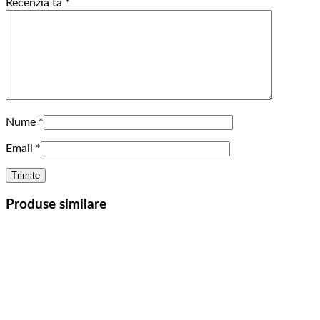
Recenzia ta
*
Nume
*
Email
*
Produse similare