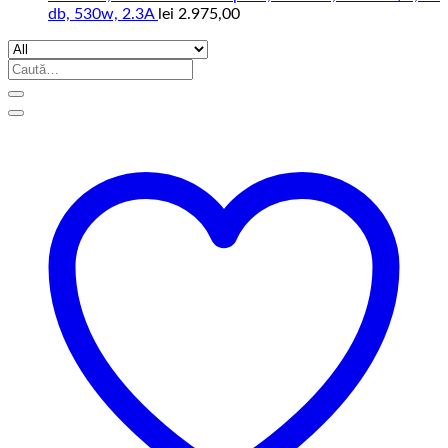
db, 530w, 2.3A
lei
2.975,00
Caută
după: