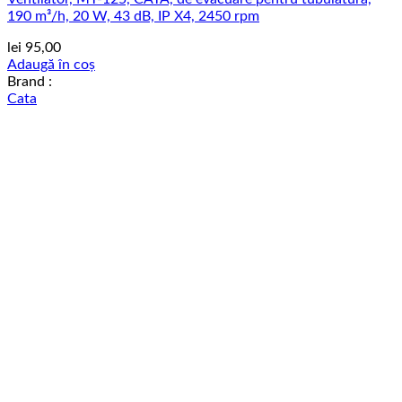
190 m³/h, 20 W, 43 dB, IP X4, 2450 rpm
lei
95,00
Adaugă în coș
Brand :
Cata