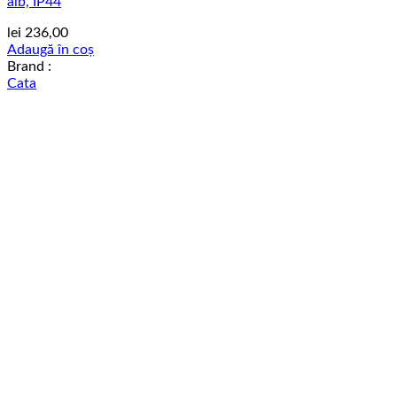
alb, IP44
lei
236,00
Adaugă în coș
Brand :
Cata