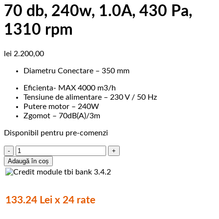
70 db, 240w, 1.0A, 430 Pa,
1310 rpm
lei
2.200,00
Diametru Conectare – 350 mm
Eficienta- MAX 4000 m3/h
Tensiune de alimentare – 230 V / 50 Hz
Putere motor – 240W
Zgomot – 70dB(A)/3m
Disponibil pentru pre-comenzi
Cantitate
FDA400,
Adaugă în coș
ventilator
de
acoperis,
350
133.24 Lei x 24 rate
mm,
4000m3/h,