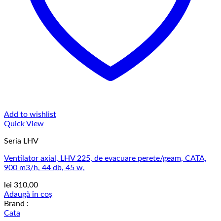
Add to wishlist
Quick View
Seria LHV
Ventilator axial, LHV 225, de evacuare perete/geam, CATA,
900 m3/h, 44 db, 45 w,
lei
310,00
Adaugă în coș
Brand :
Cata