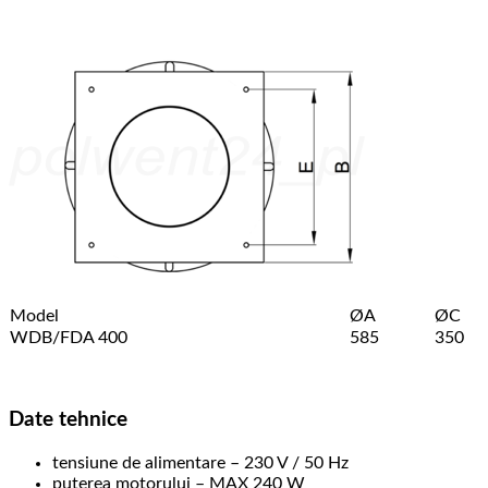
Model
ØA
ØC
WDB/FDA 400
585
350
Date tehnice
tensiune de alimentare – 230 V / 50 Hz
puterea motorului – MAX 240 W