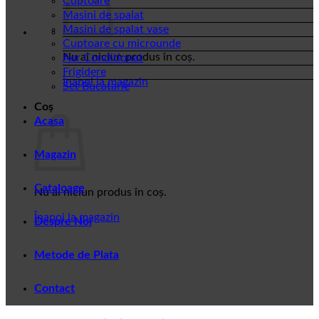
Cuptoare
Masini de spalat
Masini de spalat vase
Cuptoare cu microunde
Nu ai niciun produs în coș.
Aer Conditionat
Frigidere
Înapoi la magazin
Set Bucatarie
Coș
Acasa
Magazin
Cataloage
Nu ai niciun produs în coș.
Înapoi la magazin
Despre Noi
Metode de Plata
Contact