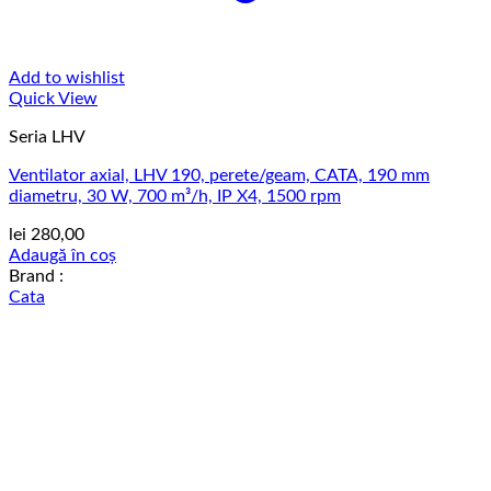
Add to wishlist
Quick View
Seria LHV
Ventilator axial, LHV 190, perete/geam, CATA, 190 mm
diametru, 30 W, 700 m³/h, IP X4, 1500 rpm
lei
280,00
Adaugă în coș
Brand :
Cata