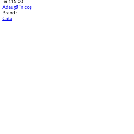
lei
115,00
Adaugă în coș
Brand :
Cata