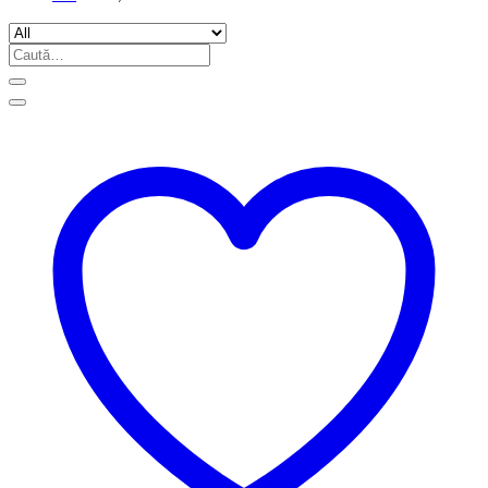
Caută
după: