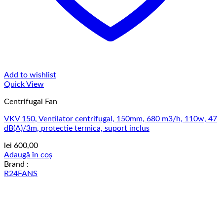
Add to wishlist
Quick View
Centrifugal Fan
VKV 150, Ventilator centrifugal, 150mm, 680 m3/h, 110w, 47
dB(A)/3m, protectie termica, suport inclus
lei
600,00
Adaugă în coș
Brand :
R24FANS