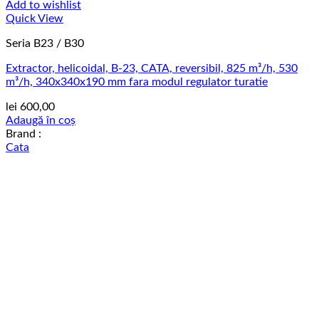
Add to wishlist
Quick View
Seria B23 / B30
Extractor, helicoidal, B-23, CATA, reversibil, 825 m³/h, 530
m³/h, 340x340x190 mm fara modul regulator turatie
lei
600,00
Adaugă în coș
Brand :
Cata