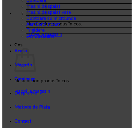
Cuptoare
Masini de spalat
Masini de spalat vase
Cuptoare cu microunde
Nu ai niciun produs în coș.
Aer Conditionat
Frigidere
Înapoi la magazin
Set Bucatarie
Coș
Acasa
Magazin
Cataloage
Nu ai niciun produs în coș.
Înapoi la magazin
Despre Noi
Metode de Plata
Contact