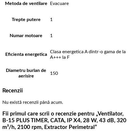
Metoda de ventilare
Evacuare
Trepte putere
1
Numar motoare
1
Clasa energetica A dintr-o gama de la
Eficienta energetica
A+++ la F
Diametru burlan de
150
aerisire
Recenzii
Nu există recenzii până acum.
Fii primul care scrii o recenzie pentru „Ventilator,
B-15 PLUS TIMER, CATA, IP X4, 28 W, 43 dB, 320
m³/h, 2100 rpm, Extractor Perimetral”