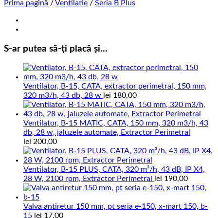
Prima pagină
/
Ventilatie
/
Seria B Plus
S-ar putea să-ți placă și…
Ventilator, B-15, CATA, extractor perimetral, 150 mm,
320 m3/h, 43 db, 28 w
lei
180,00
Ventilator, B-15 MATIC, CATA, 150 mm, 320 m3/h, 43
db, 28 w, jaluzele automate, Extractor Perimetral
lei
200,00
Ventilator, B-15 PLUS, CATA, 320 m³/h, 43 dB, IP X4,
28 W, 2100 rpm, Extractor Perimetral
lei
190,00
Valva antiretur 150 mm, pt seria e-150, x-mart 150, b-
15
lei
17,00