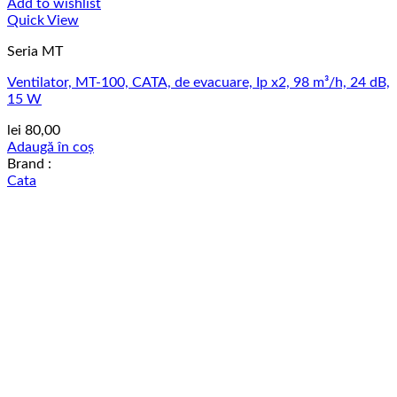
Add to wishlist
Quick View
Seria MT
Ventilator, MT-100, CATA, de evacuare, Ip x2, 98 m³/h, 24 dB,
15 W
lei
80,00
Adaugă în coș
Brand :
Cata