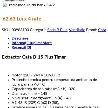
B-
15
PLUS
TIMER,
62.63 Lei x 4 rate
CATA,
IP
SKU:
00983100
Categorii:
Seria B Plus
,
Ventilatie
Brand:
Cata
X4,
28
Descriere
W,
Informații suplimentare
43
Recenzii (0)
dB,
320
Extractor Cata B-15 Plus Timer
m³/h,
2100
rpm,
Extractor
motor 220 – 240 V 50/60 Hz
Perimetral
Protectie termica pentru temperatura ambianta de
lucru pana la 40 ° C
Capacitatea de aspiratie (m3 / h) -320
Diametru (mm) – 148
Nivel scazut de zgomot Db (A) – 43
A (148) B (209) C (60) D (58),
nstalare usoara in bai, plasarea pentru perete si / sau