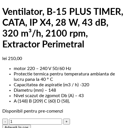
Ventilator, B-15 PLUS TIMER,
CATA, IP X4, 28 W, 43 dB,
320 m³/h, 2100 rpm,
Extractor Perimetral
lei
210,00
motor 220 – 240 V 50/60 Hz
Protectie termica pentru temperatura ambianta de
lucru pana la 40 ° C
Capacitatea de aspiratie (m3 / h) -320
Diametru (mm) – 148
Nivel scazut de zgomot Db (A) – 43
A (148) B (209) C (60) D (58),
Disponibil pentru pre-comenzi
Cantitate
Ventilator,
Adaugă în coș