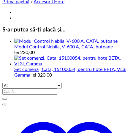
Prima pagină
/
Accesorii Hote
S-ar putea să-ți placă și…
Modul Control Neblia, V-600 A, CATA, butoane
lei
230,00
Set comenzi, Cata, 15100054, pentru hote BETA, VL3i,
Gamma
lei
320,00
Caută
după: