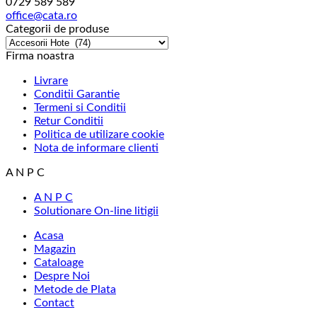
0729 589 589
office@cata.ro
Categorii de produse
Firma noastra
Livrare
Conditii Garantie
Termeni si Conditii
Retur Conditii
Politica de utilizare cookie
Nota de informare clienti
A N P C
A N P C
Solutionare On-line litigii
Acasa
Magazin
Cataloage
Despre Noi
Metode de Plata
Contact