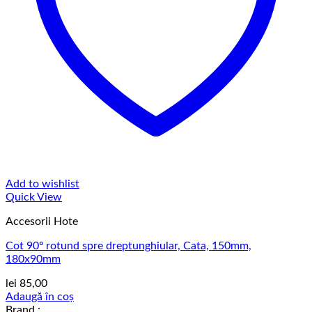
Add to wishlist
Quick View
Accesorii Hote
Cot 90º rotund spre dreptunghiular, Cata, 150mm,
180x90mm
lei
85,00
Adaugă în coș
Brand :