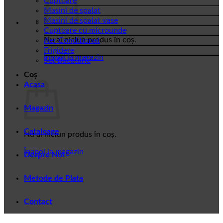
Cuptoare
Masini de spalat
Masini de spalat vase
Cuptoare cu microunde
Nu ai niciun produs în coș.
Aer Conditionat
Frigidere
Înapoi la magazin
Set Bucatarie
Coș
Acasa
Magazin
Cataloage
Nu ai niciun produs în coș.
Înapoi la magazin
Despre Noi
Metode de Plata
Contact