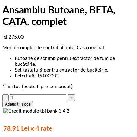
Ansamblu Butoane, BETA,
CATA, complet
lei
275,00
Modul complet de control al hotei Cata original.
Butoane de schimb pentru extractor de fum de
bucătărie.
Set tastatură pentru extractor de bucătărie.
Referință: 15100002
1 în stoc (poate fi pre-comandat)
Cantitate
Ansamblu
Adaugă în coș
Butoane,
BETA,
CATA,
complet
78.91 Lei x 4 rate