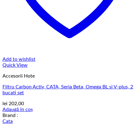
Add to wishlist
Quick View
Accesorii Hote
Filtru Carbon Activ, CATA, Seria Beta, Omega BL si V-plus, 2
bucati set
lei
202,00
Adaugă în coș
Brand :
Cata