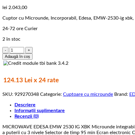
lei
2.043,00
Cuptor cu Microunde, Incorporabil, Edesa, EMW-2530-ig xbk, Fi
24-72 ore Curier
2 în stoc
Cantitate
Cuptor
Adaugă în coș
cu
Microunde,
Incorporabil,
Edesa,
124.13 Lei x 24 rate
EMW-
2530-
SKU:
929270348
Categorie:
Cuptoare cu microunde
Brand:
E
ig
xbk,
Descriere
Finisaj
Informații suplimentare
Sticla
Recenzii (0)
Neagra,
25L,
MICROWAVE EDESA EMW 2530 IG XBK Microunde integrabile Grill
900W,
a puterii cu 3 nivele Selector de timp 95 min Ecran electronic 