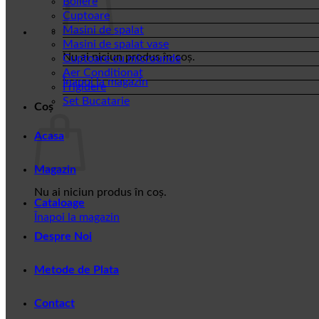
Boilere
Cuptoare
Masini de spalat
Masini de spalat vase
Nu ai niciun produs în coș.
Cuptoare cu microunde
Aer Conditionat
Înapoi la magazin
Frigidere
Set Bucatarie
Coș
Acasa
Magazin
Nu ai niciun produs în coș.
Cataloage
Înapoi la magazin
Despre Noi
Metode de Plata
Contact