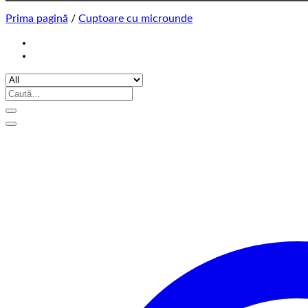
Prima pagină
/
Cuptoare cu microunde
Caută
după: