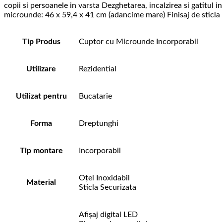
3
copii si persoanele in varsta Dezghetarea, incalzirea si gatitul
Nivele
microunde: 46 x 59,4 x 41 cm (adancime mare) Finisaj de sticla 
grill,
LED,
touch
Tip Produs
Cuptor cu Microunde Incorporabil
Utilizare
Rezidential
Utilizat pentru
Bucatarie
Forma
Dreptunghi
Tip montare
Incorporabil
Oțel Inoxidabil
Material
Sticla Securizata
Afișaj digital LED