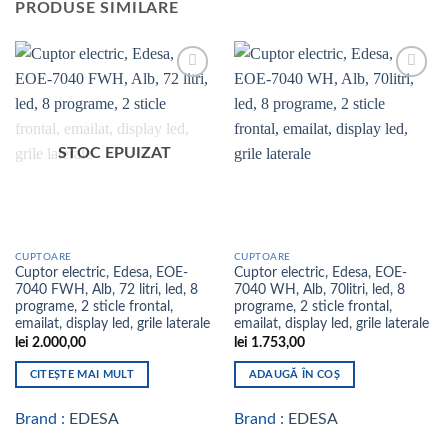
PRODUSE SIMILARE
Add to
Add to
wishlist
wishlist
STOC EPUIZAT
CUPTOARE
CUPTOARE
Cuptor electric, Edesa, EOE-
Cuptor electric, Edesa, EOE-
7040 FWH, Alb, 72 litri, led, 8
7040 WH, Alb, 70litri, led, 8
programe, 2 sticle frontal,
programe, 2 sticle frontal,
emailat, display led, grile laterale
emailat, display led, grile laterale
lei
2.000,00
lei
1.753,00
CITEȘTE MAI MULT
ADAUGĂ ÎN COȘ
Brand :
EDESA
Brand :
EDESA