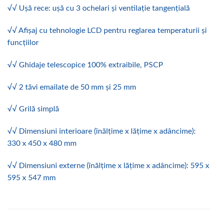
√√ Ușă rece: ușă cu 3 ochelari și ventilație tangențială
√√ Afișaj cu tehnologie LCD pentru reglarea temperaturii și
funcțiilor
√√ Ghidaje telescopice 100% extraibile, PSCP
√√ 2 tăvi emailate de 50 mm și 25 mm
√√ Grilă simplă
√√ Dimensiuni interioare (înălțime x lățime x adâncime):
330 x 450 x 480 mm
√√ Dimensiuni externe (înălțime x lățime x adâncime): 595 x
595 x 547 mm