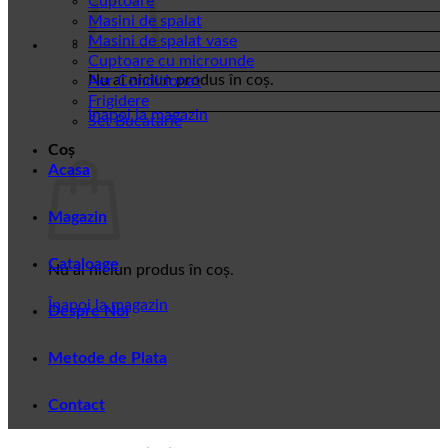
Cuptoare
Masini de spalat
Masini de spalat vase
Cuptoare cu microunde
Nu ai niciun produs în coș.
Aer Conditionat
Frigidere
Înapoi la magazin
Set Bucatarie
Coș
Acasa
Magazin
Cataloage
Nu ai niciun produs în coș.
Înapoi la magazin
Despre Noi
Metode de Plata
Contact