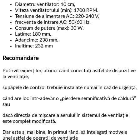
Diametru ventilator: 10 cm,
Viteza ventilatorului (min): 1700 RPM.
Tensiune de alimentare AC: 220-240 V,
frecventa de intrare AC: 50/60 Hz,
Consum de putere (max): 30 W.
Latime: 180 mm,
Adancime: 238 mm,
Inaltime: 232 mm
Recomandare
Potrivit experților, atunci când conectați astfel de dispozitive
la ventilație,
supapele de control trebuie instalate numai în caz de urgență,
când are loc într-adevăr o „pierdere semnificativă de căldură”
sau
dacă direcția de mișcare a aerului în sistemul de ventilație
este complet modificată.
Dar este și mai bine, în primul rând, să înțelegeți motivele
unei astfel de operații de ventilație