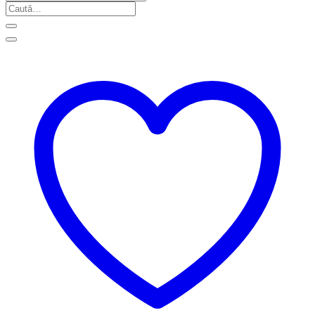
Caută
după: