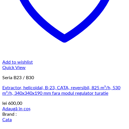
Add to wishlist
Quick View
Seria B23 / B30
Extractor, helicoidal, B-23, CATA, reversibil, 825 m³/h, 530
m³/h, 340x340x190 mm fara modul regulator turatie
lei
600,00
Adaugă în coș
Brand :
Cata