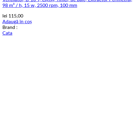
98 m³ / h, 15 w, 2500 rpm, 100 mm
lei
115,00
Adaugă în coș
Brand :
Cata