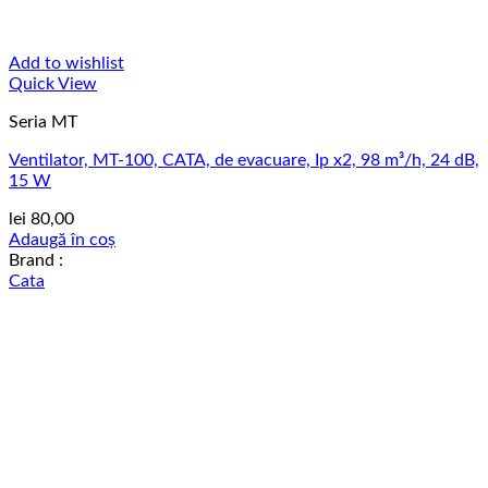
Add to wishlist
Quick View
Seria MT
Ventilator, MT-100, CATA, de evacuare, Ip x2, 98 m³/h, 24 dB,
15 W
lei
80,00
Adaugă în coș
Brand :
Cata