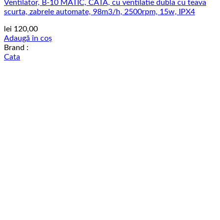
Ventilator, B-10 MATIC, CATA, cu ventilatie dubla cu teava
scurta, zabrele automate, 98m3/h, 2500rpm, 15w, IPX4
lei
120,00
Adaugă în coș
Brand :
Cata