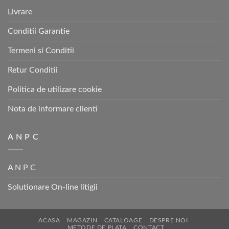
Livrare
Conditii Garantie
Termeni si Conditii
Retur Conditii
Politica de utilizare cookie
Nota de informare clienti
A N P C
A N P C
Solutionare On-line litigii
ACASA
MAGAZIN
CATALOAGE
DESPRE NOI
METODE DE PLATA
CONTACT