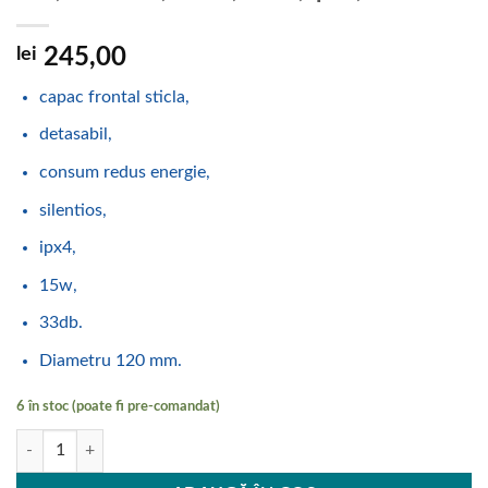
lei
245,00
capac frontal sticla,
detasabil,
consum redus energie,
silentios,
ipx4,
15w,
33db.
Diametru 120 mm.
6 în stoc (poate fi pre-comandat)
Cantitate Ventilator aerisire, E-120 G, CATA, 120 mm, 210 m3h, 33 db, s