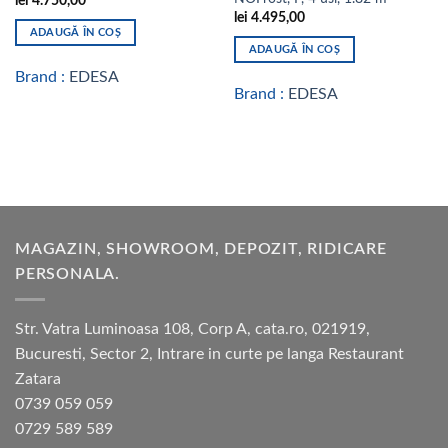
lei
4.750,00
lei
4.495,00
ADAUGĂ ÎN COȘ
ADAUGĂ ÎN COȘ
Brand :
EDESA
Brand :
EDESA
MAGAZIN, SHOWROOM, DEPOZIT, RIDICARE
PERSONALA.
Str. Vatra Luminoasa 108, Corp A, cata.ro, 021919,
Bucuresti, Sector 2, Intrare in curte pe langa Restaurant
Zatara
0739 059 059
0729 589 589