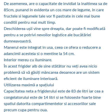
De asemenea, are o capacitate de invidiat la inaltimea sa de
85cm, punand in evidenta un cos mare de legume, in care
fructele si legumele tale vor fi pastrate in cele mai bune
conditii pentru mai mult timp.
Deschiderea ușii vine spre dreapta, dar poate fi modificată
pentru a se potrivi nevoilor logistice ale bucătăriei
dumneavoastră.
Manerul este integrat in usa, ceea ce ofera o reducere a
adancimii acesteia si o mentine la 54 cm.
Interior mereu cu iluminare.
În acest frigider alb de sine stătător nu veți avea nicio
problemă să vă găsiți mâncarea deoarece are un sistem
eficient de iluminare interioară.
Utilizarea maximă a spațiului
Capacitatea neta a frigiderului este de 83 de litri iar cea a
congelatorului este de 14 litri si se foloseste foarte bine
spatiul datorita compartimentelor si accesoriilor sale
precum cupa pentru oua.