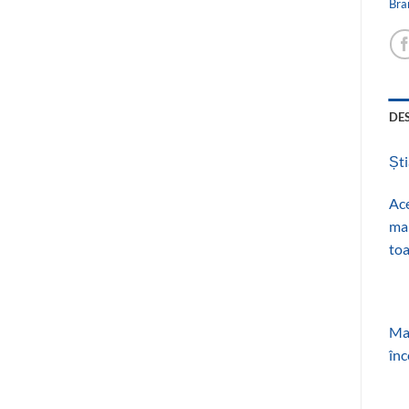
Bra
DE
Ști
Ace
mai
toa
Maș
înc