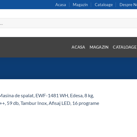
Acasa
Magazin
Cataloage
Despre N
ACASA
MAGAZIN
CATALOAGE
Add to
wishlist