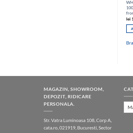
WH 
100
fro
lei
1
Bra
MAGAZIN, SHOWROOM,
CAT
DEPOZIT, RIDICARE
PERSONALA.
Str. Vatra Luminoasa 108, Corp A,
cata.ro, 021919, Bucuresti, Sector