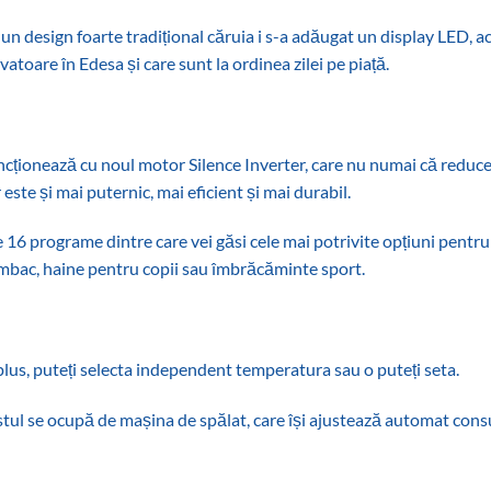
un design foarte tradițional căruia i s-a adăugat un display LED, a
vatoare în Edesa și care sunt la ordinea zilei pe piață.
cționează cu noul motor Silence Inverter, care nu numai că reduce 
 este și mai puternic, mai eficient și mai durabil.
 16 programe dintre care vei găsi cele mai potrivite opțiuni pentru 
bac, haine pentru copii sau îmbrăcăminte sport.
plus, puteți selecta independent temperatura sau o puteți seta.
tul se ocupă de mașina de spălat, care își ajustează automat consu