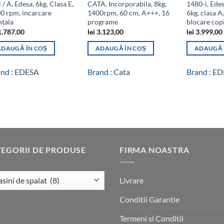
/ A, Edesa, 6kg, Clasa E,
CATA, Incorporabila, 8kg,
1480-i, Edes
0 rpm, incarcare
1400rpm, 60 cm, A+++, 16
6kg, clasa A
ntala
programe
blocare copi
.787,00
lei
3.123,00
lei
3.999,00
ADAUGĂ ÎN COȘ
ADAUGĂ ÎN COȘ
ADAUGĂ 
nd :
EDESA
Brand :
Cata
Brand :
ED
EGORII DE PRODUSE
FIRMA NOASTRA
Livrare
Conditii Garantie
Termeni si Conditii