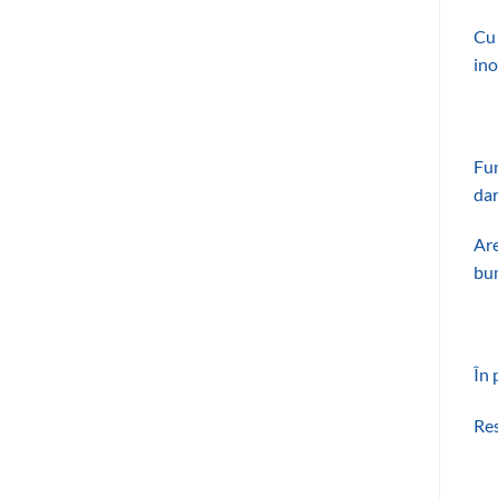
Cu 
ino
Fun
dar
Are
bum
În 
Res