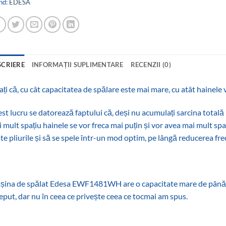
nd:
EDESA
SCRIERE
INFORMAȚII SUPLIMENTARE
RECENZII (0)
ați că, cu cât capacitatea de spălare este mai mare, cu atât hainele 
st lucru se datorează faptului că, deși nu acumulați sarcina total
 mult spațiu hainele se vor freca mai puțin și vor avea mai mult spa
te pliurile și să se spele într-un mod optim, pe lângă reducerea frec
ina de spălat Edesa EWF1481WH are o capacitate mare de până la 
eput, dar nu în ceea ce privește ceea ce tocmai am spus.