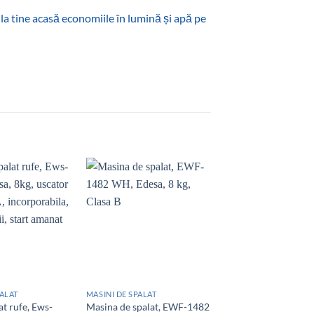
la tine acasă economiile în lumină și apă pe
Add to
Add to
wishlist
wishlist
PALAT
MASINI DE SPALAT
MASINI DE SPALAT
at rufe, Ews-
Masina de spalat, EWF-1482
Mașină de spălat, E