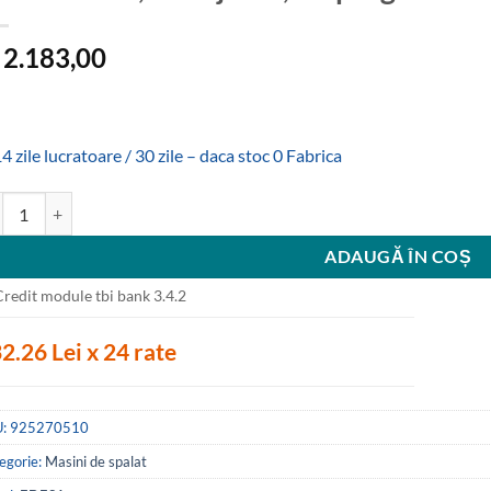
2.183,00
4 zile lucratoare / 30 zile – daca stoc 0 Fabrica
titate Masina de spalat, EWF-1481 WH, Edesa, 8 kg, A+++, 59 db, Tambur
ADAUGĂ ÎN COȘ
2.26 Lei x 24 rate
U:
925270510
egorie:
Masini de spalat