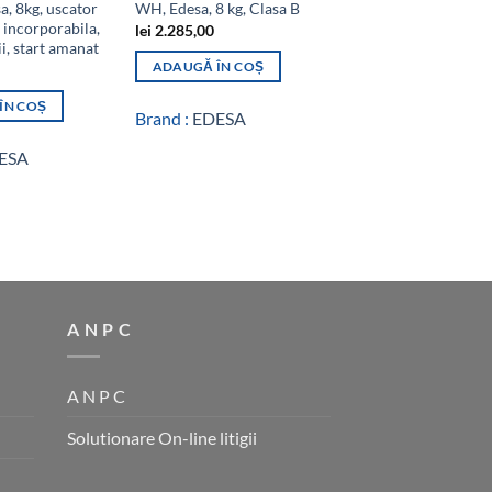
a, 8kg, uscator
WH, Edesa, 8 kg, Clasa B
1470 X, Edesa, 7kg, c
, incorporabila,
lei
2.285,00
lei
2.426,00
i, start amanat
ADAUGĂ ÎN COȘ
ADAUGĂ ÎN COȘ
ÎN COȘ
Brand :
EDESA
Brand :
EDESA
ESA
A N P C
A N P C
Solutionare On-line litigii