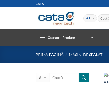
Skip
CATA
to
content
Caută
după:
Categorii Produse
PRIMA PAGINĂ
/
MASINI DE SPALAT
Caută
după: