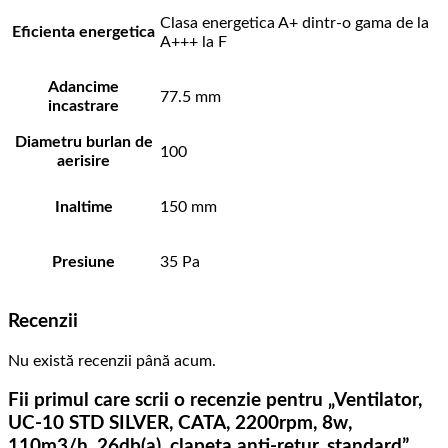
Clasa energetica A+ dintr-o gama de la
Eficienta energetica
A+++ la F
Adancime
77.5 mm
incastrare
Diametru burlan de
100
aerisire
Inaltime
150 mm
Presiune
35 Pa
Recenzii
Nu există recenzii până acum.
Fii primul care scrii o recenzie pentru „Ventilator,
UC-10 STD SILVER, CATA, 2200rpm, 8w,
110m3/h, 26db(a), clapeta anti-retur, standard”