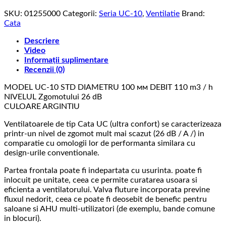
2200rpm,
SKU:
01255000
Categorii:
Seria UC-10
,
Ventilatie
Brand:
8w,
Cata
110m3/h,
26db(a),
Descriere
clapeta
Video
anti-
Informații suplimentare
retur,
Recenzii (0)
standard
MODEL UC-10 STD DIAMETRU 100 мм DEBIT 110 m3 / h
NIVELUL Zgomotului 26 dB
CULOARE ARGINTIU
Ventilatoarele de tip Cata UC (ultra confort) se caracterizeaza
printr-un nivel de zgomot mult mai scazut (26 dB / A /) in
comparatie cu omologii lor de performanta similara cu
design-urile conventionale.
Partea frontala poate fi indepartata cu usurinta. poate fi
inlocuit pe unitate, ceea ce permite curatarea usoara si
eficienta a ventilatorului. Valva fluture incorporata previne
fluxul nedorit, ceea ce poate fi deosebit de benefic pentru
saloane si AHU multi-utilizatori (de exemplu, bande comune
in blocuri).