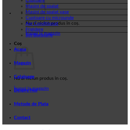
Cuptoare
Masini de spalat
Masini de spalat vase
Cuptoare cu microunde
Nu ai niciun produs în coș.
Aer Conditionat
Frigidere
Înapoi la magazin
Set Bucatarie
Coș
Acasa
Magazin
Cataloage
Nu ai niciun produs în coș.
Înapoi la magazin
Despre Noi
Metode de Plata
Contact