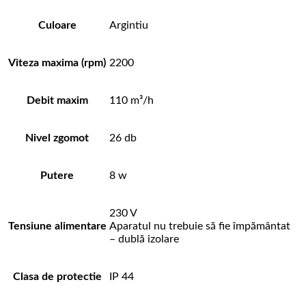
Culoare
Argintiu
Viteza maxima (rpm)
2200
Debit maxim
110 m³/h
Nivel zgomot
26 db
Putere
8 w
230 V
Tensiune alimentare
Aparatul nu trebuie să fie împământat
– dublă izolare
Clasa de protectie
IP 44