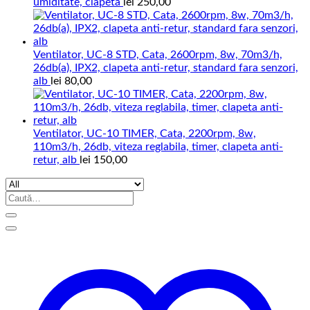
umiditate, clapeta
lei
250,00
Ventilator, UC-8 STD, Cata, 2600rpm, 8w, 70m3/h,
26db(a), IPX2, clapeta anti-retur, standard fara senzori,
alb
lei
80,00
Ventilator, UC-10 TIMER, Cata, 2200rpm, 8w,
110m3/h, 26db, viteza reglabila, timer, clapeta anti-
retur, alb
lei
150,00
Caută
după: