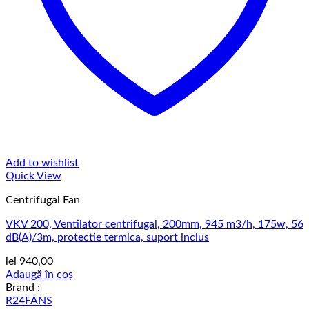
Add to wishlist
Quick View
Centrifugal Fan
VKV 200, Ventilator centrifugal, 200mm, 945 m3/h, 175w, 56
dB(A)/3m, protectie termica, suport inclus
lei
940,00
Adaugă în coș
Brand :
R24FANS