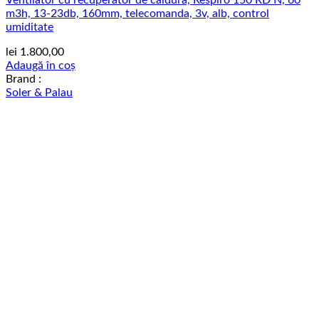
m3h, 13-23db, 160mm, telecomanda, 3v, alb, control
umiditate
lei
1.800,00
Adaugă în coș
Brand :
Soler & Palau