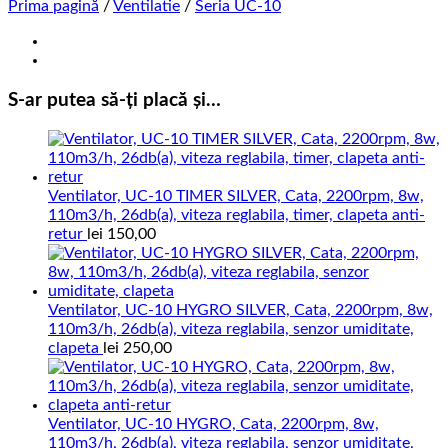
Prima pagină
/
Ventilatie
/
Seria UC-10
S-ar putea să-ți placă și…
Ventilator, UC-10 TIMER SILVER, Cata, 2200rpm, 8w,
110m3/h, 26db(a), viteza reglabila, timer, clapeta anti-
retur
lei
150,00
Ventilator, UC-10 HYGRO SILVER, Cata, 2200rpm, 8w,
110m3/h, 26db(a), viteza reglabila, senzor umiditate,
clapeta
lei
250,00
Ventilator, UC-10 HYGRO, Cata, 2200rpm, 8w,
110m3/h, 26db(a), viteza reglabila, senzor umiditate,