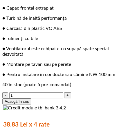
● Capac frontal extraplat
● Turbină de înaltă performanță
● Carcasă din plastic VO ABS
● rulmenți cu bile
● Ventilatorul este echipat cu o supapă spate special
dezvoltată
● Montare pe tavan sau pe perete
● Pentru instalare în conducte sau cămine NW 100 mm
40 în stoc (poate fi pre-comandat)
Cantitate
Ventilator,
Adaugă în coș
UC-
10
STD
SILVER,
38.83 Lei x 4 rate
CATA,