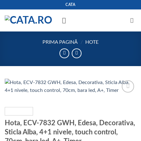
Skip
CATA
to
content
PRIMA PAGINĂ
/
HOTE
Add to
wishlist
Hota, ECV-7832 GWH, Edesa, Decorativa,
Sticla Alba, 4+1 nivele, touch control,