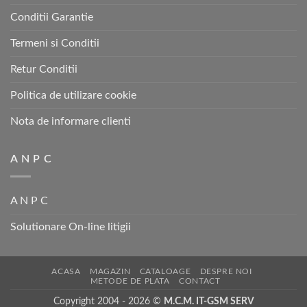
Conditii Garantie
Termeni si Conditii
Retur Conditii
Politica de utilizare cookie
Nota de informare clienti
A N P C
A N P C
Solutionare On-line litigii
ACASA
MAGAZIN
CATALOAGE
DESPRE NOI
METODE DE PLATA
CONTACT
Copyright 2004 - 2026 ©
M.C.M. IT-GSM SERV