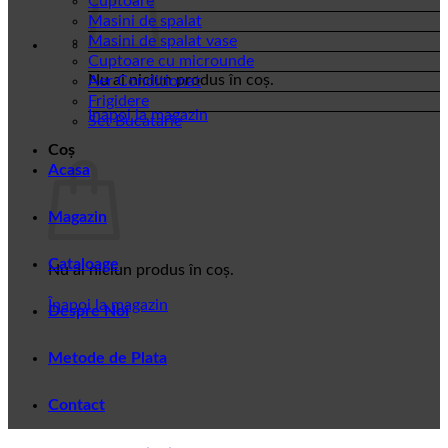
Cuptoare
Masini de spalat
Masini de spalat vase
Cuptoare cu microunde
Nu ai niciun produs în coș.
Aer Conditionat
Frigidere
Înapoi la magazin
Set Bucatarie
Coș
Acasa
Magazin
Cataloage
Nu ai niciun produs în coș.
Înapoi la magazin
Despre Noi
Metode de Plata
Contact