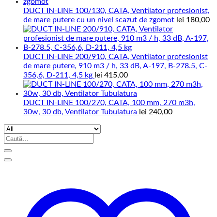
DUCT IN-LINE 100/130, CATA, Ventilator profesionist,
de mare putere cu un nivel scazut de zgomot
lei
180,00
DUCT IN-LINE 200/910, CATA, Ventilator profesionist
de mare putere, 910 m3 / h, 33 dB, A-197, B-278.5, C-
356,6, D-211, 4,5 kg
lei
415,00
DUCT IN-LINE 100/270, CATA, 100 mm, 270 m3h,
30w, 30 db, Ventilator Tubulatura
lei
240,00
Caută
după: