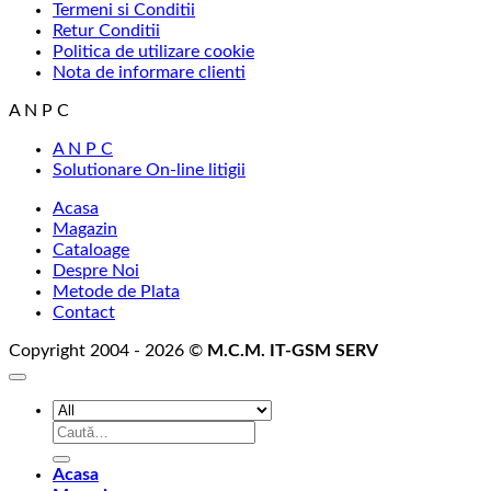
Termeni si Conditii
Retur Conditii
Politica de utilizare cookie
Nota de informare clienti
A N P C
A N P C
Solutionare On-line litigii
Acasa
Magazin
Cataloage
Despre Noi
Metode de Plata
Contact
Copyright 2004 - 2026 ©
M.C.M. IT-GSM SERV
Caută
după:
Acasa