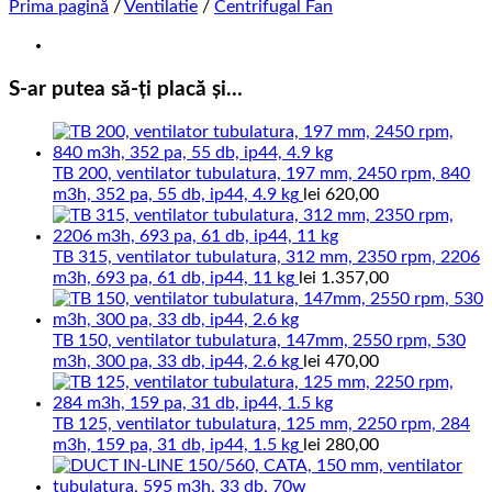
Prima pagină
/
Ventilatie
/
Centrifugal Fan
S-ar putea să-ți placă și…
TB 200, ventilator tubulatura, 197 mm, 2450 rpm, 840
m3h, 352 pa, 55 db, ip44, 4.9 kg
lei
620,00
TB 315, ventilator tubulatura, 312 mm, 2350 rpm, 2206
m3h, 693 pa, 61 db, ip44, 11 kg
lei
1.357,00
TB 150, ventilator tubulatura, 147mm, 2550 rpm, 530
m3h, 300 pa, 33 db, ip44, 2.6 kg
lei
470,00
TB 125, ventilator tubulatura, 125 mm, 2250 rpm, 284
m3h, 159 pa, 31 db, ip44, 1.5 kg
lei
280,00