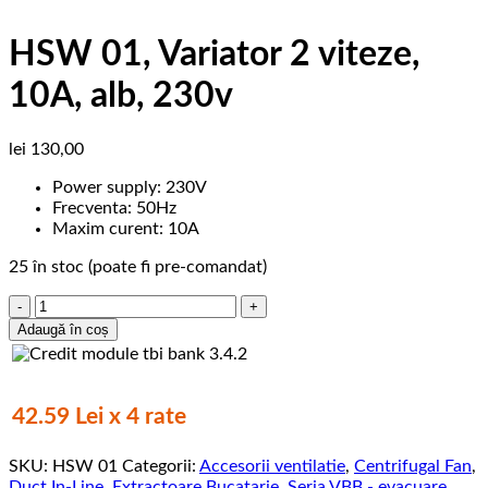
HSW 01, Variator 2 viteze,
10A, alb, 230v
lei
130,00
Power supply: 230V
Frecventa: 50Hz
Maxim curent: 10A
25 în stoc (poate fi pre-comandat)
Cantitate
HSW
Adaugă în coș
01,
Variator
2
viteze,
42.59 Lei x 4 rate
10A,
alb,
SKU:
HSW 01
Categorii:
Accesorii ventilatie
,
Centrifugal Fan
,
230v
Duct In-Line
,
Extractoare Bucatarie
,
Seria VBB - evacuare
,