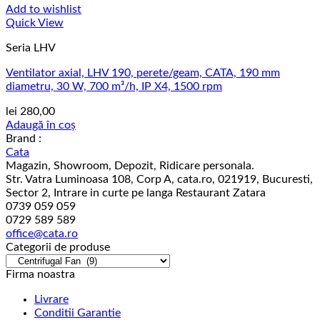
Add to wishlist
Quick View
Seria LHV
Ventilator axial, LHV 190, perete/geam, CATA, 190 mm
diametru, 30 W, 700 m³/h, IP X4, 1500 rpm
lei
280,00
Adaugă în coș
Brand :
Cata
Magazin, Showroom, Depozit, Ridicare personala.
Str. Vatra Luminoasa 108, Corp A, cata.ro, 021919, Bucuresti,
Sector 2, Intrare in curte pe langa Restaurant Zatara
0739 059 059
0729 589 589
office@cata.ro
Categorii de produse
Firma noastra
Livrare
Conditii Garantie