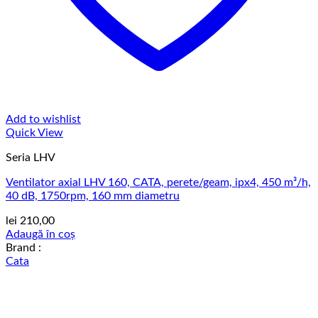
Add to wishlist
Quick View
Seria LHV
Ventilator axial LHV 160, CATA, perete/geam, ipx4, 450 m³/h,
40 dB, 1750rpm, 160 mm diametru
lei
210,00
Adaugă în coș
Brand :
Cata