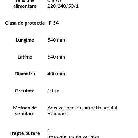
Tensiune
0.85 A
alimentare
220-240/50/1
Clasa de protectie
IP 54
Lungime
540 mm
Latime
540 mm
Diametru
400 mm
Greutate
10 kg
Metoda de
Adecvat pentru extractia aerului
ventilare
Evacuare
1
Trepte putere
Se poate monta variator