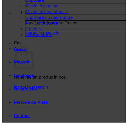
Cuptoare
Masini de spalat
Masini de spalat vase
Cuptoare cu microunde
Nu ai niciun produs în coș.
Aer Conditionat
Frigidere
Înapoi la magazin
Set Bucatarie
Coș
Acasa
Magazin
Cataloage
Nu ai niciun produs în coș.
Înapoi la magazin
Despre Noi
Metode de Plata
Contact