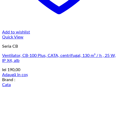
Add to wishlist
Quick View
Seria CB
Ventilator, CB-100 Plus, CATA, centrifugal, 130 m³ / h , 25 W,
IP X4, alb
lei
190,00
Adaugă în coș
Brand :
Cata