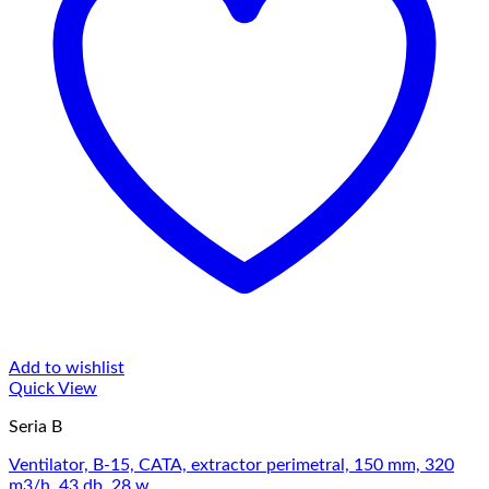
Add to wishlist
Quick View
Seria B
Ventilator, B-15, CATA, extractor perimetral, 150 mm, 320
m3/h, 43 db, 28 w