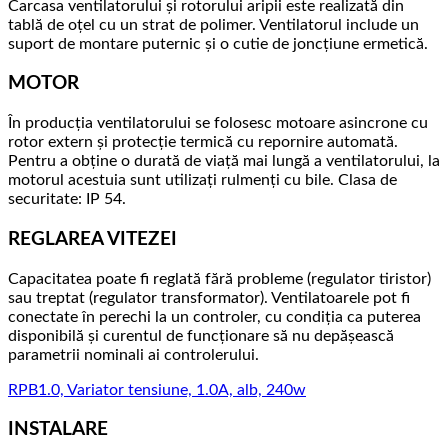
Carcasa ventilatorului și rotorului aripii este realizată din
tablă de oțel cu un strat de polimer. Ventilatorul include un
suport de montare puternic și o cutie de joncțiune ermetică.
MOTOR
În producția ventilatorului se folosesc motoare asincrone cu
rotor extern și protecție termică cu repornire automată.
Pentru a obține o durată de viață mai lungă a ventilatorului, la
motorul acestuia sunt utilizați rulmenți cu bile. Clasa de
securitate: IP 54.
REGLAREA VITEZEI
Capacitatea poate fi reglată fără probleme (regulator tiristor)
sau treptat (regulator transformator). Ventilatoarele pot fi
conectate în perechi la un controler, cu condiția ca puterea
disponibilă și curentul de funcționare să nu depășească
parametrii nominali ai controlerului.
RPB1.0, Variator tensiune, 1.0A, alb, 240w
INSTALARE