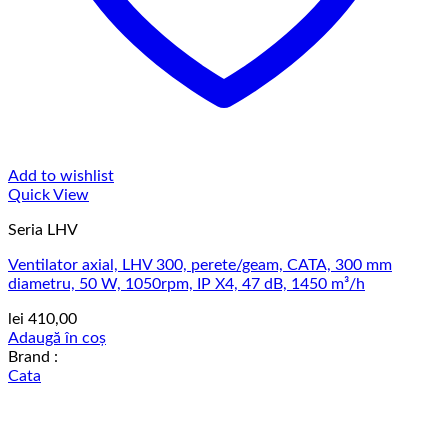
Add to wishlist
Quick View
Seria LHV
Ventilator axial, LHV 300, perete/geam, CATA, 300 mm
diametru, 50 W, 1050rpm, IP X4, 47 dB, 1450 m³/h
lei
410,00
Adaugă în coș
Brand :
Cata