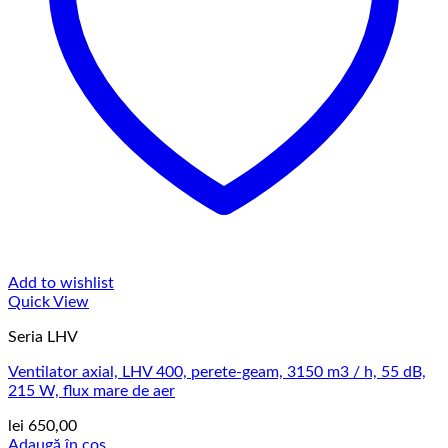
Add to wishlist
Quick View
Seria LHV
Ventilator axial, LHV 400, perete-geam, 3150 m3 / h, 55 dB,
215 W, flux mare de aer
lei
650,00
Adaugă în coș