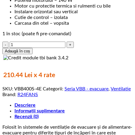
Puterea motorului – 140 W
Motor cu protectie termica si rulmenti cu bile
Instalare orizontal sau vertical
Cutie de control – izolata
Carcasa din otel – vopsita
1 în stoc (poate fi pre-comandat)
Cantitate
Ventilator
Adaugă în coș
de
evacuare,
VBB400S
,
210.44 Lei x 4 rate
3500
m3/h,
SKU:
VBB400S-4E
Categorii:
Seria VBB - evacuare
,
Ventilatie
68
Brand:
R24FANS
db,
140w
Descriere
Informații suplimentare
Recenzii (0)
Folosit în sistemele de ventilație de evacuare și de alimentare-
evacuare pentru diferite tipuri de încăperi în care este