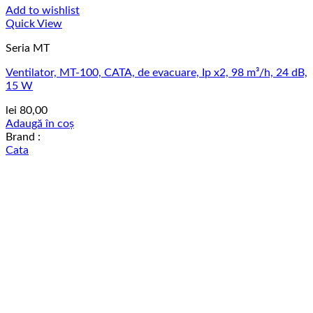
Add to wishlist
Quick View
Seria MT
Ventilator, MT-100, CATA, de evacuare, Ip x2, 98 m³/h, 24 dB,
15 W
lei
80,00
Adaugă în coș
Brand :
Cata