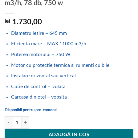
m3/h, 78 db, 750 w
lei
1.730,00
Diametru iesire – 645 mm
Eficienta mare – MAX 11000 m3/h
Puterea motorului – 750 W
Motor cu protectie termica si rulmenti cu bile
Instalare orizontal sau vertical
Cutie de control – izolata
Carcasa din otel – vopsita
Disponibil pentru pre-comenzi
Cantitate Ventilator de evacuare, VBB630S , 11000 m3/h, 78 db, 750 w
ADAUGĂ ÎN COȘ